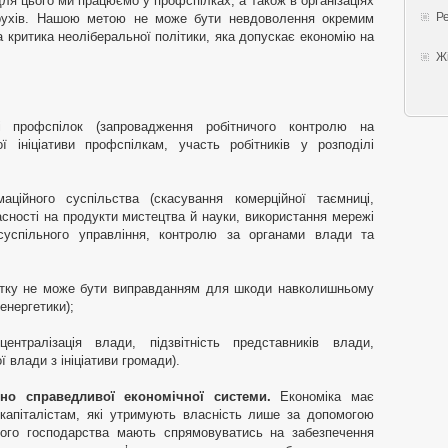
для цього ми працюємо у профспілках, а також в організаціях
Ре
 рухів. Нашою метою не може бути невдоволення окремим
 критика неоліберальної політики, яка допускає економію на
Жі
 профспілок (запровадження робітничого контролю на
ї ініціативи профспілкам, участь робітників у розподілі
ційного суспільства (скасування комерційної таємниці,
асності на продукти мистецтва й науки, використання мережі
суспільного управління, контролю за органами влади та
утку не може бути виправданням для шкоди навколишньому
енергетики);
нтралізація влади, підзвітність представників влади,
 влади з ініціативи громади).
ьно справедливої економічної системи.
Економіка має
 капіталістам, які утримують власність лише за допомогою
ного господарства мають спрямовуватись на забезпечення