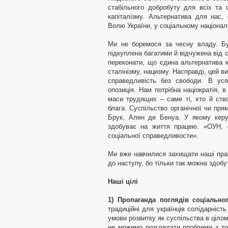
стабільного добробуту для всіх та 
капіталізму. Альтернатива для нас,
Волю України, у соціальному націоналі
Ми не боремося за чесну владу. Бу
підкуплена багатими й відчужена від
переконати, що єдина альтернатива к
сталінізму, нацизму. Насправді, цей в
справедливість без свободи. В уся
опозиція. Нам потрібна націократія, 
маси трудящих – саме ті, хто й ств
блага. Суспільство органічної чи прям
Брук, Ален де Бенуа. У якому керу
здобуває на життя працею. «ОУН, 
соціальної справедливости».
Ми вже навчилися захищати наші прав
до наступу, бо тільки так можна здобу
Наші цілі
1) Пропаганда поглядів соціально
традиційні для українців солідарність
умови розвитку як суспільства в ціло
не можемо розглядати проблеми з точ