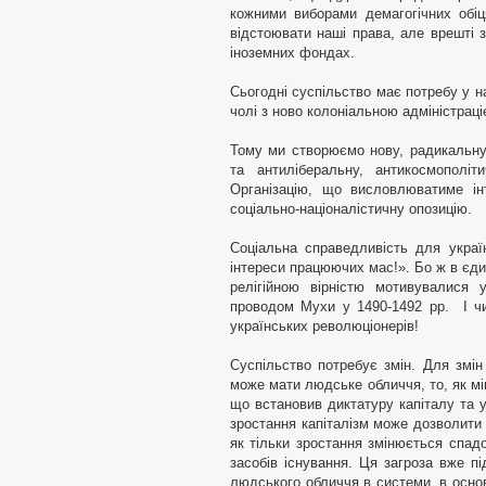
кожними виборами демагогічних обіц
відстоювати наші права, але врешті 
іноземних фондах.
Сьогодні суспільство має потребу у на
чолі з ново колоніальною адміністраці
Тому ми створюємо нову, радикальну 
та антиліберальну, антикосмополіти
Організацію, що висловлюватиме ін
соціально-націоналістичну опозицію.
Соціальна справедливість для україн
інтереси працюючих мас!». Бо ж в єд
релігійною вірністю мотивувалися у
проводом Мухи у 1490-1492 рр. І чи
українських революціонерів!
Суспільство потребує змін. Для змін 
може мати людське обличчя, то, як мі
що встановив диктатуру капіталу та ук
зростання капіталізм може дозволити 
як тільки зростання змінюється спад
засобів існування. Ця загроза вже п
людського обличчя в системи, в основ