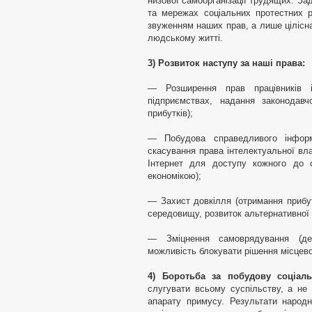
низової самоорганізації трудящих. За
та мережах соціальних протестних
звуженням наших прав, а лише цілісна
людському житті.
3) Розвиток наступу за наші права:
— Розширення прав працівників і
підприємствах, надання законодавчо
прибутків);
— Побудова справедливого інформа
скасування права інтелектуальної вл
Інтернет для доступу кожного до 
економікою);
— Захист довкілля (отримання приб
середовищу, розвиток альтернативної 
— Зміцнення самоврядування (деце
можливість блокувати рішення місцевої
4) Боротьба за побудову соціал
слугувати всьому суспільству, а не
апарату примусу. Результати народ