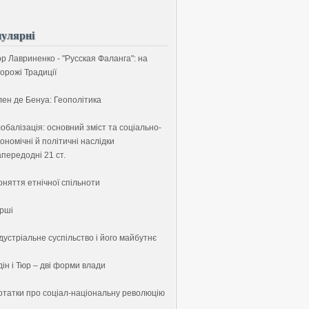
улярні
ор Лавриненко - "Русская Фаланга": на
орожі Традиції
лен де Бенуа: Геополітика
обалізація: основний зміст та соціально-
ономічні й політичні наслідки
передодні 21 ст.
оняття етнічної спільноти
ірші
дустріальне суспільство і його майбутнє
ін і Тюр – дві форми влади
отатки про соціал-національну революцію