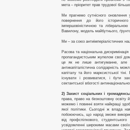
мета – пріоритет прав трудової більшо
Ми прагнемо сутнісного оновлення у
повернення до його історичного 
імпершовіністичною та ліберальною
Вавилону, модель майбутнього, ґрунтов
Ми – за союз антиімперіалістичних наці
Расова та національна дискримінація 
пропагандистським жупелом свої дом
це як не лише антигуманне, але 
антикапіталістична солідарність можл
капіталу та його марксистської тіні.
існувати і розвиватися, і бути за
сектантської вбогості антинаціонально
2) Захист соціальних і громадянс
права, право на безкоштовну освіту 
можемо і повинні взяти найкращі здобу
якої політики. Сьогодні ж влада нам
побоюючись, що народ зможе викорис
від профспілкового, студентського
усвідомленні широкими масами своїх 