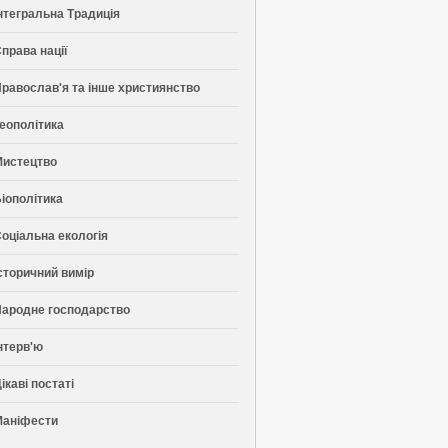
нтегральна Традиція
права нації
равослав'я та інше християнство
еополітика
Мистецтво
іополітика
оціальна екологія
сторичний вимір
ародне господарство
нтерв'ю
ікаві постаті
Маніфести