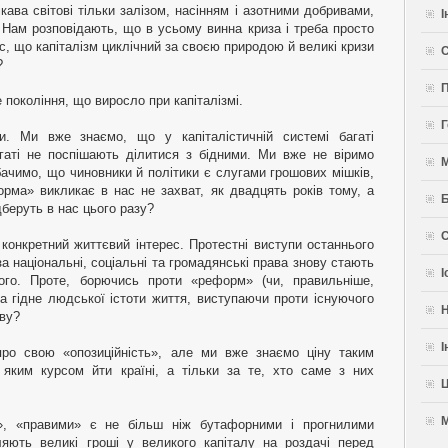
кава світові тільки залізом, насінням і азотними добривами,
І
 Нам розповідають, що в усьому винна криза і треба просто
нас, що капіталізм циклічний за своєю природою й великі кризи
С
?
П
 покоління, що виросло при капіталізмі.
Г
и. Ми вже знаємо, що у капіталістичній системі багаті
агаті не поспішають ділитися з бідними. Ми вже не віримо
бачимо, що чиновники й політики є слугами грошових мішків,
рма» викликає в нас не захват, як двадцять років тому, а
Б
дберуть в нас цього разу?
С
онкретний життєвий інтерес. Протестні виступи останнього
а національні, соціальні та громадянські права знову стають
І
ого. Проте, борючись проти «реформ» (чи, правильніше,
 гідне людської істоти життя, виступаючи проти існуючого
Н
ву?
І
про свою «опозиційність», але ми вже знаємо ціну таким
яким курсом йти країні, а тільки за те, хто саме з них
Ц
и», «правими» є не більш ніж бутафорними і прогнилими
яють великі гроші у великого капіталу на роздачі перед