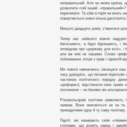
неправильний. Але чи може країна, ці
дозволити собі інший, «правильний»?
перечекати. Та хіба історія не вчить 
повертаються кожні кілька десятиліть
Минуло двадцять років, з’явилося ціле
Тепер нас набагато важче надурит
багатшають, а бідні біднішають, і б
оповідкам про «державу для всіх», і 
але аж ніяк не нашими. Слово «рефо
побоювання: котре з прав і гарантій ві
Ми поволі навчаємось захищати наш к
часу доводять, що питання боротьби з
частиною політичного порядку денн
«деформ»), відстоюючи своє право на
положення – чи бачимо ми альтернати
Різнокольорові політики заявляють 
заявам. Вони змагаються не за те, 
провадитиме одну й ту саму політику.
Партії, які називають себе «лівим
спілками, що дурять народ і заробл