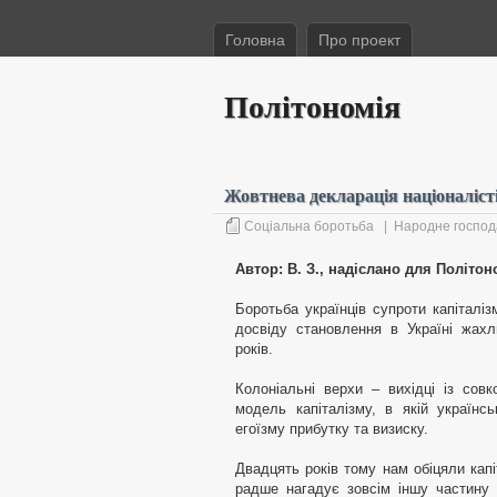
Головна
Про проект
Політономія
Жовтнева декларація націоналісті
Соціальна боротьба
|
Народне господ
Автор: В. З., надіслано для Політон
Боротьба українців супроти капіталіз
досвіду становлення в Україні жахл
років.
Колоніальні верхи – вихідці із совк
модель капіталізму, в якій українс
егоїзму прибутку та визиску.
Двадцять років тому нам обіцяли кап
радше нагадує зовсім іншу частину 