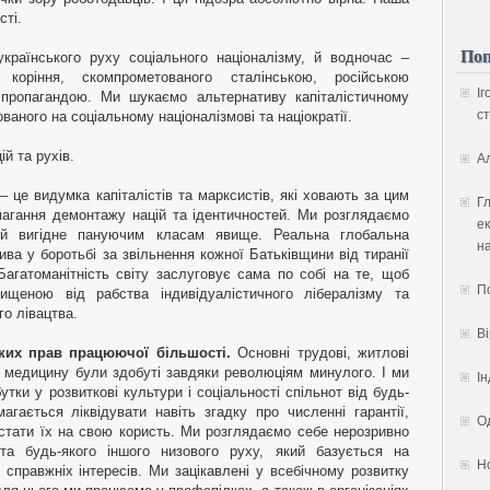
сті.
Поп
країнського руху соціального націоналізму, й водночас –
коріння, скомпрометованого сталінською, російською
Іг
 пропагандою. Ми шукаємо альтернативу капіталістичному
ст
аного на соціальному націоналізмові та націократії.
й та рухів.
А
– це видумка капіталістів та марксистів, які ховають за цим
Гл
агання демонтажу націй та ідентичностей. Ми розглядаємо
ек
й вигідне пануючим класам явище. Реальна глобальна
на
ива у боротьбі за звільнення кожної Батьківщини від тиранії
 Багатоманітність світу заслуговує сама по собі на те, щоб
П
хищеною від рабства індивідуалістичного лібералізму та
го лівацтва.
В
ьких прав працюючої більшості.
Основні трудові, житлові
й медицину були здобуті завдяки революціям минулого. І ми
Ін
тки у розвиткові культури і соціальності спільнот від будь-
агається ліквідувати навіть згадку про численні гарантії,
Од
тати їх на свою користь. Ми розглядаємо себе нерозривно
 та будь-якого іншого низового руху, який базується на
Н
справжніх інтересів. Ми зацікавлені у всебічному розвитку