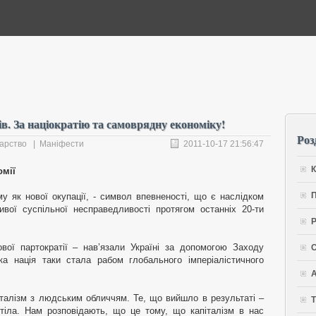
в. За націократію та самоврядну економіку!
Роз
арство
|
Маніфести
2011-10-17 21:56:47
К
омії
П
му як нової окупації, - символ впевненості, що є наслідком
ивої суспільної несправедливості протягом останніх 20-ти
Р
ової партократії – нав’язали Україні за допомогою Заходу
С
ька нація таки стала рабом глобального імперіалістичного
А
італізм з людським обличчям. Те, що вийшло в результаті –
Т
тіла. Нам розповідають, що це тому, що капіталізм в нас