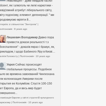
Революція» - дуже невдале гасло!
бсент, як і алкоголь чи легкі наркотики -
евід'ємний атрибут ліберального світу,
віту гедонізму, елемент дегенерації. " ми
родовжуємо мріяти й...
нтерв’ю зі спільнотою “Зентропа” |
олітономія
·
8 years ago
Ляшкевич Володимир
Давно пора
привести докази реальності т.з
Всеспалення" - доказів якраз і бракує, як,
рикладом, і щодо Бабиного Яру в Києві....
елігія Голокосту | Політономія
·
10 years ago
Укроп
Сейчас происходят
глобальные процессы. Подобное
ыло во времена завоеваний Чингизхана
ли колонизация Америки после
ткрытия ее Колумбом. Спустя 100-150
ет Европа, да и весь мир будет
овершенно...
сламізація Європи у світлі стратегій культурного
арксизму | Політономія
·
10 years ago