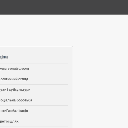
діли
ультурний фронт
олітичний огляд
ухи і субкультури
оціальна боротьба
нтиГлобалізація
ретій шлях