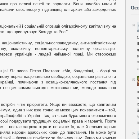
янок про великі пенсії та зарплати. Вони начебто мали б
Ост
знайшли своє місце у підтанцівці олігархам або закордонних
ціональній і соціальній опозиції олігархічному капіталізму на
єю, що прислуговує Заходу та Росії.
С
націоналістичну, соціальносправедливу, антикапіталістичну
Щ
чну, екологічну, волюнтаристську політичну організацію.
д
тереси українців - людей найманої праці. Ми створюємо
в
П
a
ців! Як писав Петро Полтава: «Ми, бандерівці, - борці за
иному пориві національною свободою, соціальною рівністю та
країнці, починаючи з козацько-селянського постання під
 не цим самим сьогодні мотивовані ми, молоде покоління
п
а
потрібні чіткі пріоритети. Якщо ви вважаєте, що капіталізм
і
німум, один з них вже точно не може цим похвалитися – той,
й
раїнофобії в Україні. Так, за часів бурхливого економічного
А
собі подарувати трудящим соціальні права й гарантії. Проте
П
ом – постає загроза втрати не лише їх, але й елементарних
ідняла народи арабських країн до повстання. Не може бути
і якої – бажання прибутку за будь-яку ціну. Якщо ми хочемо