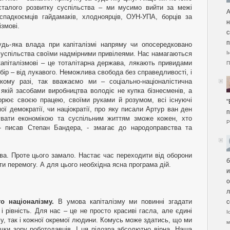
сталого розвитку суспільства – ми мусимо вийти за межі
А
 спадкоємців гайдамаків, хлодноярців, ОУН-УПА, борців за
н
змові.
с
п
дь-яка влада при капіталізмі напряму чи опосередковано
 суспільства своїми надмірними привілеями. Нас намагаються
І
апіталізмові – це тоталітарна держава, лякають привидами
П
ибір – від лукавого. Неможлива свобода без справедливості, і
кому разі, так вважаємо ми – соціально-націоналістична
в якій засобами виробництва володіє не купка бізнесменів, а
орює своєю працею, своїми руками й розумом, всі існуючі
"
ої демократії, чи націократії, про яку писали Артур ван ден
п
вати економікою та суспільним життям зможе кожен, хто
Р
- писав Степан Бандера, - змагає до народоправства та
а. Проте цього замало. Настає час переходити від оборони
б
ти перемогу. А для цього необхідна ясна програма дій.
и
о
л
го націоналізму.
В умова капіталізму ми повинні згадати
с
 і рівність. Для нас – це не просто красиві гасла, але єдині
І
му, так і кожної окремої людини. Комусь може здатись, що ми
м
ки зору роботодавців. І ця підозра абсолютно вірна. Наша