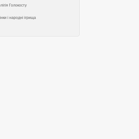
лігія Голокосту
нки і народні ігрища