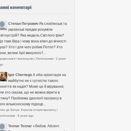
анні коментарі
Степан Петрович
Як слов'янські та
українські предки розуміли
вітоустрій? Яка модель Світлого Ірію?
о таке Віра і чому вона ключ до вічності
уші? Хто і для чого робив Потоп? Хто
они, великі Арії минулого?...
равослав’я і язичництво | Політономія
·
2 years
go
Igor Chernega
А хіба орієнтація на
майбутнє не є сутністю такого
оняття як надія? Може це й вірування,
ле хто сказав, що не можна вірити в
стину? Проблема ідеології прогресу в
ого кількісносному підході...
лен де Бенуа: Коротка історія прогресу |
олітономія
·
8 years ago
Texnar Texnar
«Любов. Абсент.