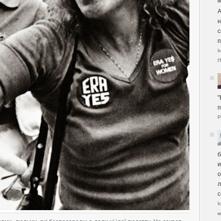
А
н
с
п
І
П
"
п
Р
б
и
о
л
с
І
м