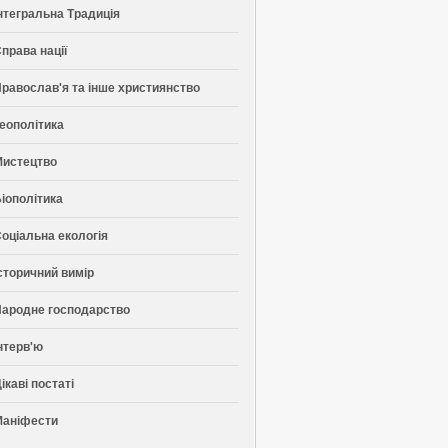
нтегральна Традиція
права нації
равослав'я та інше християнство
еополітика
Мистецтво
іополітика
оціальна екологія
сторичний вимір
ародне господарство
нтерв'ю
ікаві постаті
Маніфести