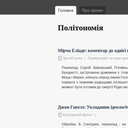
Головна
Про проект
Політономія
Мірча Еліаде: коментар до однієї
Третій шлях
|
Православ'я та інше хр
Переклад: Сергій Заїковський, Пломі
Бухаресті, зустрічаючи домовини з ті
Моца і Марин, клянусь перед ликом Госпо
порвати з земними радощами, полишити
момент бути готовим до смерті! Рідко мо
Джон Гавелз: Укладання ідеологі
Культурний фронт
|
Обробка: Б. Сингурин, переклад - не в