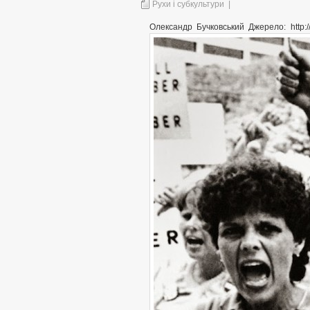
Рухи і субкультури
|
Олександр Бучковський Джерело: http: