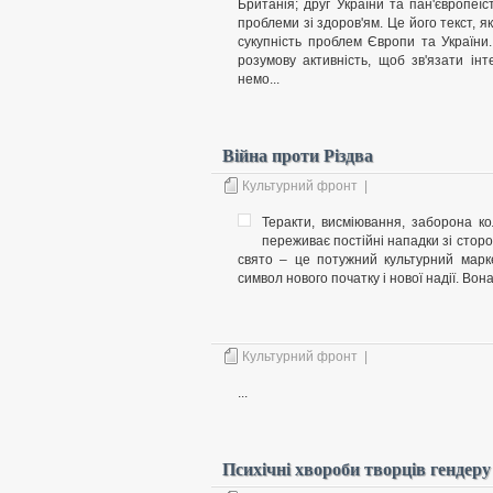
Британія; друг України та пан'європеїс
проблеми зі здоров'ям. Це його текст, як
сукупність проблем Європи та України
розумову активність, щоб зв'язати ін
немо...
Війна проти Різдва
Культурний фронт
|
Теракти, висміювання, заборона ко
переживає постійні нападки зі сторо
свято – це потужний культурний марке
символ нового початку і нової надії. Вона
Культурний фронт
|
...
Психічні хвороби творців гендеру