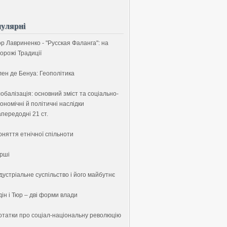
улярні
ор Лавриненко - "Русская Фаланга": на
орожі Традиції
лен де Бенуа: Геополітика
обалізація: основний зміст та соціально-
ономічні й політичні наслідки
передодні 21 ст.
оняття етнічної спільноти
ірші
дустріальне суспільство і його майбутнє
ін і Тюр – дві форми влади
отатки про соціал-національну революцію