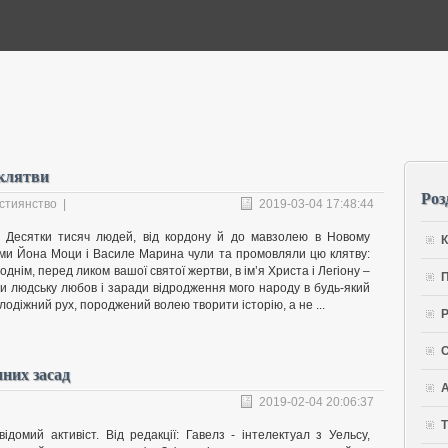
 клятви
Роз
истиянство
|
2019-03-04 17:48:44
нь Десятки тисяч людей, від кордону й до мавзолею в Новому
К
лами Йона Моци і Василе Марина чули та промовляли цю клятву:
днім, перед ликом вашої святої жертви, в ім’я Христа і Легіону –
П
 людську любов і заради відродження мого народу в будь-який
лодіжний рух, породжений волею творити історію, а не ...
Р
С
чних засад
А
2019-02-04 20:06:37
Т
ідомий активіст. Від редакції: Гавелз - інтелектуал з Уельсу,