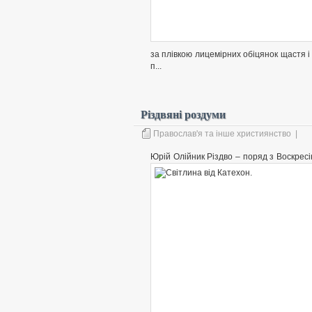
за плівкою лицемірних обіцянок щастя 
п...
Різдвяні роздуми
Православ'я та інше християнство
|
Юрій Олійник
Різдво – поряд з Воскрес