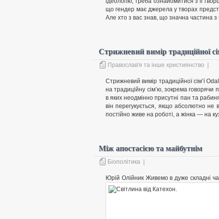
ідеологію, треба ознайомитися з її твор
що гендер має джерела у творах предста
Але хто з вас знав, що значна частина з 
Стрижневий вимір традиційної сі
Православ'я та інше християнство
|
Стрижневий вимір традиційної сім’ї Oda
на традиційну сім’ю, зокрема говорячи пр
в яких неодмінно присутні пан та рабин
він перегукується, якщо абсолютно не в
постійно живе на роботі, а жінка — на ку
Між апостасією та майбутнім
Біополітика
|
Юрій Олійник
Живемо в дуже складні час