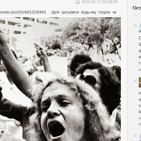
2019-01-17 02:08:09
Ост
//credo.pro/2019/01/228463
Щоб зрозуміти будь-яку теорію чи
С
Щ
д
в
П
a
п
а
і
й
А
П