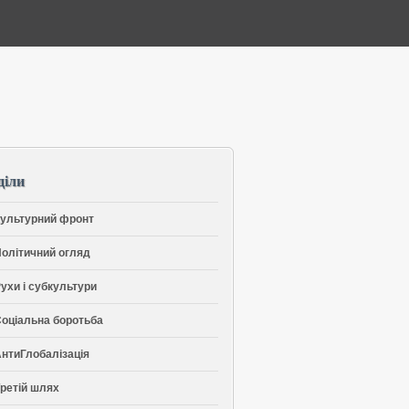
діли
ультурний фронт
олітичний огляд
ухи і субкультури
оціальна боротьба
нтиГлобалізація
ретій шлях