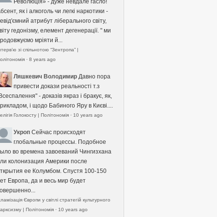
Революція» - дуже невдале гасло!
бсент, як і алкоголь чи легкі наркотики -
евід'ємний атрибут ліберального світу,
віту гедонізму, елемент дегенерації. " ми
родовжуємо мріяти й...
нтерв’ю зі спільнотою “Зентропа” |
олітономія
·
8 years ago
Ляшкевич Володимир
Давно пора
привести докази реальності т.з
Всеспалення" - доказів якраз і бракує, як,
рикладом, і щодо Бабиного Яру в Києві....
елігія Голокосту | Політономія
·
10 years ago
Укроп
Сейчас происходят
глобальные процессы. Подобное
ыло во времена завоеваний Чингизхана
ли колонизация Америки после
ткрытия ее Колумбом. Спустя 100-150
ет Европа, да и весь мир будет
овершенно...
сламізація Європи у світлі стратегій культурного
арксизму | Політономія
·
10 years ago