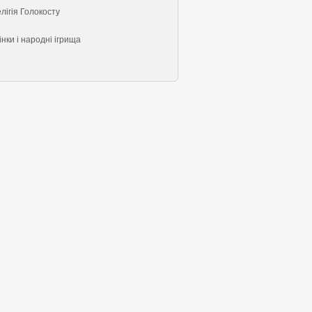
лігія Голокосту
нки і народні ігрища