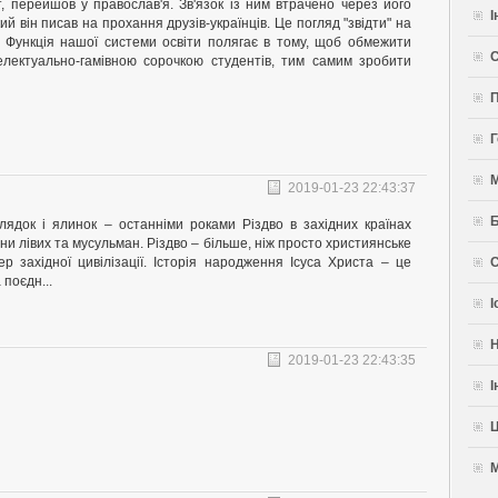
т, перейшов у православ'я. Зв'язок із ним втрачено через його
І
ий він писав на прохання друзів-українців. Це погляд "звідти" на
. Функція нашої системи освіти полягає в тому, щоб обмежити
С
телектуально-гамівною сорочкою студентів, тим самим зробити
П
Г
2019-01-23 22:43:37
Б
лядок і ялинок – останніми роками Різдво в західних країнах
ни лівих та мусульман. Різдво – більше, ніж просто християнське
р західної цивілізації. Історія народження Ісуса Христа – це
С
 поєдн...
І
Н
2019-01-23 22:43:35
І
Ц