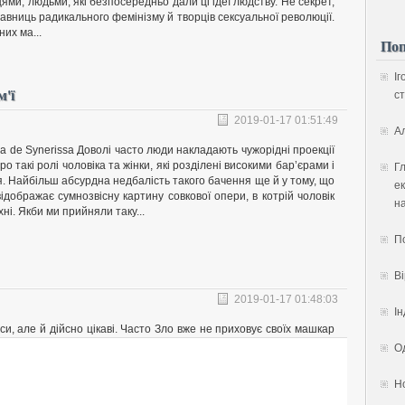
цями, людьми, які безпосередньо дали ці ідеї людству. Не секрет,
вниць радикального фемінізму й творців сексуальної революції.
них ма...
Поп
Іг
м'ї
ст
2019-01-17 01:51:49
А
la de Synerissa Доволі часто люди накладають чужорідні проекції
о такі ролі чоловіка та жінки, які розділені високими бар’єрами і
Гл
я. Найбільш абсурдна недбалість такого бачення ще й у тому, що
ек
ідображає сумнозвісну картину совкової опери, в котрій чоловік
на
хні. Якби ми прийняли таку...
П
В
2019-01-17 01:48:03
Ін
и, але й дійсно цікаві. Часто Зло вже не приховує своїх машкар
Од
Н