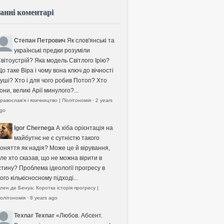
анні коментарі
Степан Петрович
Як слов'янські та
українські предки розуміли
вітоустрій? Яка модель Світлого Ірію?
о таке Віра і чому вона ключ до вічності
уші? Хто і для чого робив Потоп? Хто
они, великі Арії минулого?...
равослав’я і язичництво | Політономія
·
2 years
go
Igor Chernega
А хіба орієнтація на
майбутнє не є сутністю такого
оняття як надія? Може це й вірування,
ле хто сказав, що не можна вірити в
стину? Проблема ідеології прогресу в
ого кількісносному підході...
лен де Бенуа: Коротка історія прогресу |
олітономія
·
8 years ago
Texnar Texnar
«Любов. Абсент.