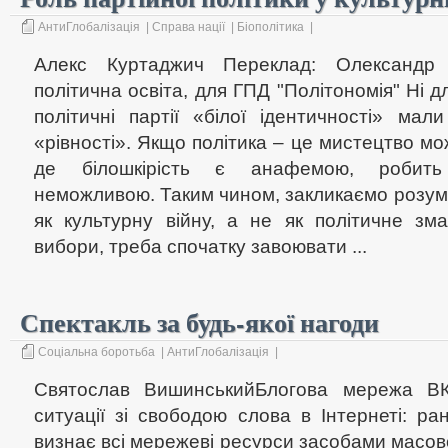
АнтиГлобалізація
|
Справа нації
|
Біополітика
|
Алекс Куртаджич Переклад: Олександр 
політична освіта, для ГПД "Політономія" Ні д
політичні партії «білої ідентичності» мал
«рівності». Якщо політика – це мистецтво мо
де білошкірість є анафемою, робить 
неможливою. Таким чином, закликаємо розумі
як культурну війну, а не як політичне зм
вибори, треба спочатку завоювати ...
Спектакль за будь-якої нагоди
Соціальна боротьба
|
АнтиГлобалізація
|
Святослав ВишинськийБлогова мережа ВК
ситуації зі свободою слова в Інтернеті: р
визнає всі мережеві ресурси засобами масової