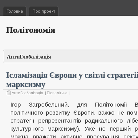
Головна
Про проект
Політономія
АнтиГлобалізація
Ісламізація Європи у світлі стратег
марксизму
АнтиГлобалізація
|
Біополітика
|
Ігор Загребельний, для Політономії В
політичного розвитку Європи, важко не пом
стратегії репрезентантів радикального ліб
культурного марксизму). Уже не перший рі
можна вважати активне просування сексу