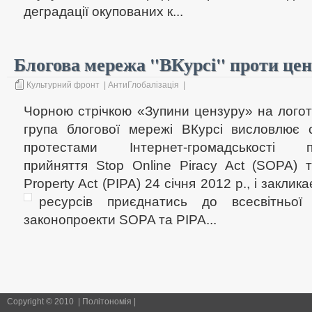
деградації окупованих к...
Блогова мережа "ВКурсі" проти ценз
Культурний фронт
|
АнтиГлобалізація
|
Чорною стрічкою «Зупини цензуру» на логоти
група блогової мережі ВКурсі висловлює 
протестами Інтернет-громадськості
прийняття Stop Online Piracy Act (SOPA) та 
Property Act (PIPA) 24 січня 2012 р., і заклик
ресурсів приєднатись до всесвітньої а
законопроекти SOPA та PIPA...
Copyright © 2010 | Політономія |