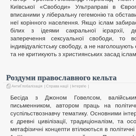
Київської «Свободи» Ультраправі в Європ
вписаними у ліберальну гегемонію та обстав
неї корінного населення. Якщо іслам забира
білих з ідеями сакральної ієрархії, де
заперечення сексуальної свободи, то в
індивідуалістську свободу, а не наголошують є
та не критикують з християнських засад ісламіз
Роздуми православного кельта
АнтиГлобалізація
|
Справа нації
|
Інтерв'ю
|
Бесіда з Джоном Говелсом, валійськи
письменником, автором праць на політич
суспільствознавчу тематику. Основними інт
є древні цивілізації, традиціоналізм, та 
метафізичні концепти втілюються в політичн