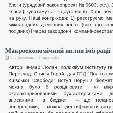
блоги (урядовий законопроект № 6603, etc.). 
класифікуватимуть — другорядно. Хаос неун
на руку. Наші контр-ходи: 1) реєструємо іме
міжнародних доменних зонах (все, що завго
похідних) і через закордонні компанії-реєстра
Макроекономічний вплив іміграції
АнтиГлобалізація
|
Справа нації
|
Автор: Ів-Марі Лолан, Колоквіум Інституту г
Переклад: Онисія Гарай, для ГПД "Політономі
Київської "Свободи" Вступ Поруч з бюджет
можна було б розцінювати як мікрое
охарактеризованими бухгалтерськими д
вписаними в бюджет – що таланови
попередники, – можна ідентифікувати витра