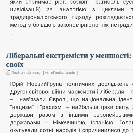
який сприймає ріст, розквіт і загибель су
цивілізацій) за аналогією з циклами п
традиціоналістського підходу розглядаєть
метод з більшою закономірністю ніж нетрадиц
...
Ліберальні екстремісти у меншості:
своїх
Політичний огляд
|
АнтиГлобалізація
|
Юрій НоєвийГрупа політичних досліджень 
Другої світової війни марксисти і ліберали –
– нав'язали Європі, що національна ідент
"нацизм" і "расизм" – найбільші гріхи світу.
держави разом з іншими європейськими 
державами – Німеччиною, Іспанією, Гол
окупували сотні народів і спричинилися до 