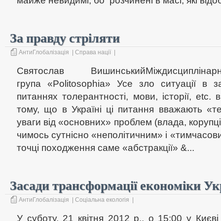
майже невидимі, бо розчинені в масі, які відо
За правду стріляти
АнтиГлобалізація
|
Справа нації
|
Святослав ВишинськийМіждисципліна
група «Politosophia» Усе зло ситуації в з
питаннях толерантності, мови, історії, etc. 
тому, що в Україні ці питання вважають «т
уваги від «основних» проблем (влада, корупція
чимось сутнісно «неполітичним» і «тимчасовим
точці походження саме «абстракції» &...
Засади трансформації економіки Ук
АнтиГлобалізація
|
Соціальна екологія
|
У суботу, 21 квітня 2012 р., о 15:00 у Києві