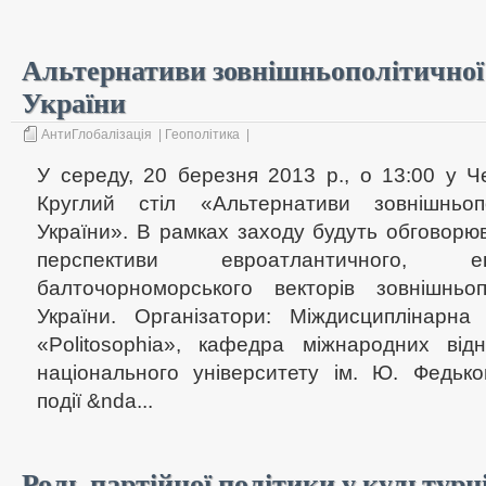
Альтернативи зовнішньополітичної 
України
АнтиГлобалізація
|
Геополітика
|
У середу, 20 березня 2013 р., о 13:00 у Ч
Круглий стіл «Альтернативи зовнішньопол
України». В рамках заходу будуть обговорю
перспективи евроатлантичного, е
балточорноморського векторів зовнішньопо
України. Організатори: Міждисциплінарна
«Politosophia», кафедра міжнародних від
національного університету ім. Ю. Федьк
події &nda...
Роль партійної політики у культурн