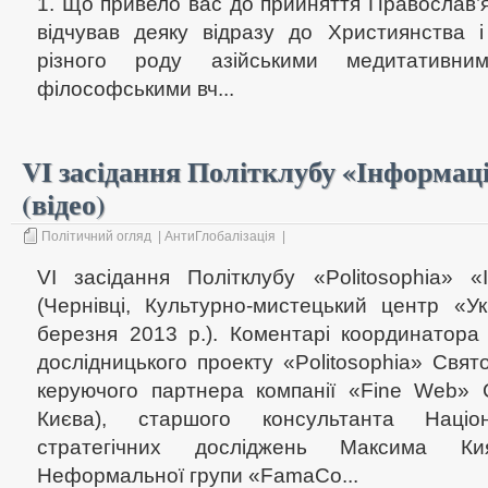
1. Що привело вас до прийняття Православ’я
відчував деяку відразу до Християнства 
різного роду азійськими медитативни
філософськими вч...
VI засідання Політклубу «Інформаці
(відео)
Політичний огляд
|
АнтиГлобалізація
|
VI засідання Політклубу «Politosophia» «
(Чернівці, Культурно-мистецький центр «Ук
березня 2013 р.). Коментарі координатора
дослідницького проекту «Politosophia» Свя
керуючого партнера компанії «Fine Web» 
Києва), старшого консультанта Націон
стратегічних досліджень Максима Кия
Неформальної групи «FamaCo...