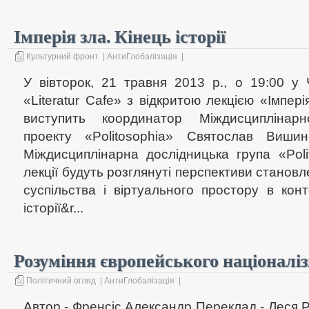
Імперія зла. Кінець історії
Культурний фронт
|
АнтиГлобалізація
|
У вівторок, 21 травня 2013 р., о 19:00 у 
«Literatur Cafe» з відкритою лекцією «Імперія
виступить координатор Міждисциплінарн
проекту «Politosophia» Святослав Вишинс
Міждисциплінарна дослідницька група «Poli
лекції будуть розглянуті перспективи станов
суспільства і віртуального простору в конт
історії&r...
Розуміння європейського націоналі
Політичний огляд
|
АнтиГлобалізація
|
Автор - Френсіс Александр Переклад - Леся Ро