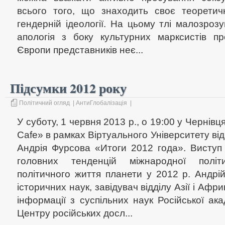
всього того, що знаходить своє теоретич
гендерній ідеології. На цьому тлі малозро
апологія з боку культурних марксистів про
Європи представників неє...
Підсумки 2012 року
Політичний огляд
|
АнтиГлобалізація
|
У суботу, 1 червня 2013 р., о 19:00 у Чернівцях
Cafe» в рамках Віртуального Університету від
Андрія Фурсова «Итоги 2012 года». Виступ
головних тенденцій міжнародної політ
політичного життя планети у 2012 р. Андрі
історичних наук, завідувач відділу Азії і Афри
інформації з суспільних наук Російської ака
Центру російських досл...