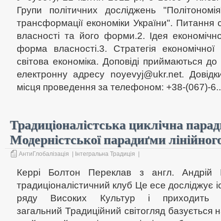
Групи політичних досліджень "Політономі
трансформації економіки України". Питання 
власності та його форми.2. Ідея економічн
форма власності.3. Стратегія економічної 
світова економіка. Доповіді приймаються до 
електронну адресу
noyevyj@ukr.net
. Довід
місця проведення за телефоном: +38-(067)-6..
Традиціоналістська циклічна парад
Модерністської парадиґми лінійног
АнтиГлобалізація
|
Інтегральна Традиція
|
Керрі Болтон Переклав з англ. Андрій 
традиціоналістичний клуб Це есе досліджує і
ряду Високих Культур і приходить 
загальний Традиційний світогляд базується на