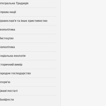
нтегральна Традиція
права нації
равослав'я та інше християнство
еополітика
Мистецтво
іополітика
оціальна екологія
сторичний вимір
ародне господарство
нтерв'ю
ікаві постаті
Маніфести