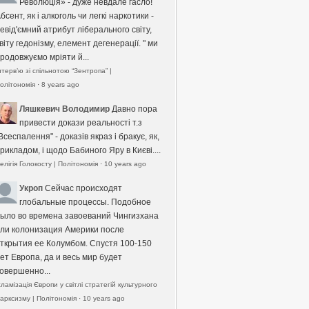
Революція» - дуже невдале гасло!
бсент, як і алкоголь чи легкі наркотики -
евід'ємний атрибут ліберального світу,
віту гедонізму, елемент дегенерації. " ми
родовжуємо мріяти й...
нтерв’ю зі спільнотою “Зентропа” |
олітономія
·
8 years ago
Ляшкевич Володимир
Давно пора
привести докази реальності т.з
Всеспалення" - доказів якраз і бракує, як,
рикладом, і щодо Бабиного Яру в Києві....
елігія Голокосту | Політономія
·
10 years ago
Укроп
Сейчас происходят
глобальные процессы. Подобное
ыло во времена завоеваний Чингизхана
ли колонизация Америки после
ткрытия ее Колумбом. Спустя 100-150
ет Европа, да и весь мир будет
овершенно...
сламізація Європи у світлі стратегій культурного
арксизму | Політономія
·
10 years ago