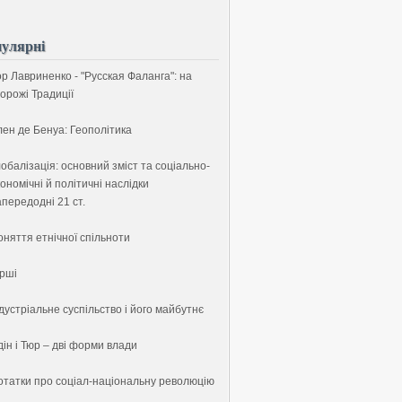
улярні
ор Лавриненко - "Русская Фаланга": на
орожі Традиції
лен де Бенуа: Геополітика
обалізація: основний зміст та соціально-
ономічні й політичні наслідки
передодні 21 ст.
оняття етнічної спільноти
ірші
дустріальне суспільство і його майбутнє
ін і Тюр – дві форми влади
отатки про соціал-національну революцію