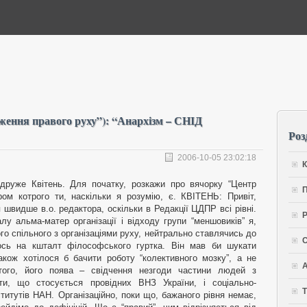
ження правого руху”): “Анархізм – СНІД
Роз
2006-10-05 23:02:18
К
уже Квітень. Для початку, розкажи про вячорку “Центр
П
ром котрого ти, наскільки я розумію, є. КВІТЕНЬ: Привіт,
швидше в.о. редактора, оскільки в Редакції ЦДПР всі рівні.
Р
у альма-матер організації і відходу групи “меншовиків” я,
го спільного з організаціями руху, нейтрально ставлячись до
С
гось на кшталт філософського гуртка. Він мав би шукати
акож хотілося б бачити роботу “колективного мозку”, а не
А
м того, його поява – свідчення незгоди частини людей з
віти, що стосується провідних ВНЗ України, і соціально-
Т
ститутів НАН. Організаційно, поки що, бажаного рівня немає,