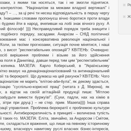
Ре
Жі