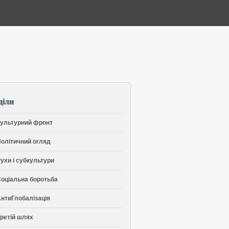
діли
ультурний фронт
олітичний огляд
ухи і субкультури
оціальна боротьба
нтиГлобалізація
ретій шлях