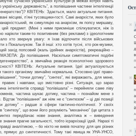
Ост
С
Щ
д
в
П
a
п
а
і
й
А
П