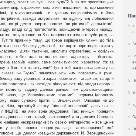
Поп
Іг
ст
А
Гл
ек
на
П
В
Ін
Од
Н