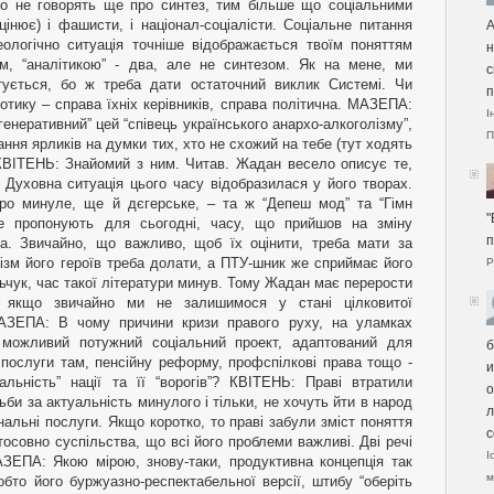
А
н
с
п
І
П
"
п
Р
б
и
о
л
с
І
м