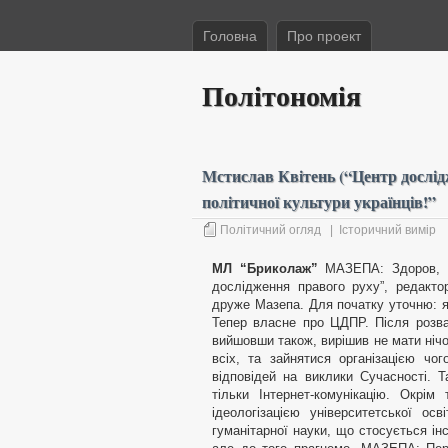
Головна
Про проект
Політономія
Мстислав Квітень (“Центр дослід
політичної культури українців!”
Політичний огляд
|
Історичний вимір
МЛ “Бриколаж”
МАЗЕПА: Здоров, др
дослідження правого руху”, редакто
друже Мазепа. Для початку уточню: я 
Тепер власне про ЦДПР. Після розвал
вийшовши також, вирішив не мати нічо
всіх, та зайнятися організацією чо
відповідей на виклики Сучасності. Т
тільки Інтернет-комунікацію. Окрі
ідеологізацією університетської ос
гуманітарної науки, що стосується ін