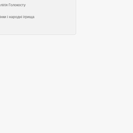
лігія Голокосту
нки і народні ігрища