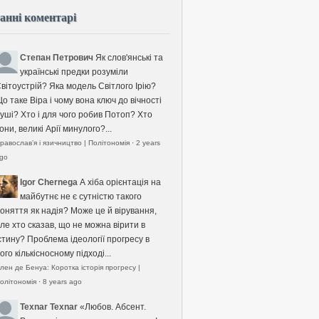
анні коментарі
Степан Петрович
Як слов'янські та
українські предки розуміли
вітоустрій? Яка модель Світлого Ірію?
о таке Віра і чому вона ключ до вічності
уші? Хто і для чого робив Потоп? Хто
они, великі Арії минулого?...
равослав’я і язичництво | Політономія
·
2 years
go
Igor Chernega
А хіба орієнтація на
майбутнє не є сутністю такого
оняття як надія? Може це й вірування,
ле хто сказав, що не можна вірити в
стину? Проблема ідеології прогресу в
ого кількісносному підході...
лен де Бенуа: Коротка історія прогресу |
олітономія
·
8 years ago
Texnar Texnar
«Любов. Абсент.