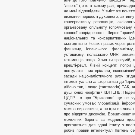
але до того прагнемо.
МАЗЕПА: Перейдімо до дефініцій. Що є “правий”, чим відрізняється від “лівого” і, хто в такому разі, прикладово, я, тов. Мазепа? КВІТЕНЬ: На питання “хто такий Мазепа” не мені відповідати. У зміст же поняття “правий” першочергово я вкладаю орієнтацію на віру в Б-га, визнання першості духовного, активну етнічну належність, національну і соціальну справедливість, консервативну революцію, аксіологічний номіналізм і централізм (суб’єктивний універсалізм), організовану спільноту (спрямовану одиничну свободу), моральну вартість людини, важливість кровної спорідненості. Ширше “правий” також можна розуміти як родове поняття до сукупності всіх національних та консервативних ідеологій: від нефундаментального консерватизму Берка до сьогоднішніх Нових правих через різні вже національні варіанти прояву націоналізму – італійського фашизму, іспанського фалангізму, українського інтегрального націоналізму, хорватського усташизму, польського ONR, режимів Горті в Угорщині, Прімо-де-Рібери в Іспанії, українських гетьманців тощо. Хоча ти зрозумій, що багато ще повинно доробитися, уточнитися, зрозумітися врешті-решт. Лівий концепт, попри ідеологічний маневр “синтезу”, орієнтує на йому властиві постулати – матеріалізм, економічний базис, культ класу тощо, – переплавляючи сьогодні деякі засади націоналістичного руху згідно них. МАЗЕПА: Подейкують, що “ЦДПР” задуманий як інтелектуальна альтернатива до “Бриколажу” (наша відповідь – “livasprava.in.ua”, не за горами). Це дійсно так, і якщо (тавтологія) ТАК, чи не нагадує тобі це “інтелектуальні війни” 70-х у Франції, за душі юних неофітів? КВІТЕНЬ: Подейкують бабки на лавці. Коли я з товаришем-гуцулом задумав ЦДПР, то про “Бриколаж” ще не чув. Мене особисто цікавлять засади організації України в сучасних умовах глобалізації, інформаційного суспільства тощо, тобто швидше Істина, якщо так можна виразитися, а не ігри в слова і речі, тим