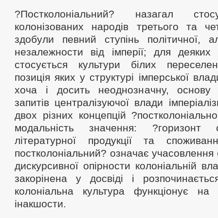
?Постколоніальний? назагал стос
колонізованих народів третього та чет
здобули певний ступінь політичної, а
незалежности від імперії; для деяких 
стосується культури білих переселен
позиція яких у структурі імперської вла
хоча і досить неоднозначну, основу
запитів централізуючої влади імперіалі
двох різних концепцій ?постколоніальн
модальність значення: ?горизонт 
літературної продукції та спожива
постколоніальний? означає учасовлення
дискурсивної опірности колоніальній вла
закорінена у досвіді і розпочинаєть
колоніальна культура функціонує на т
інакшости.