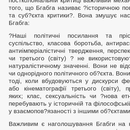
постколоніальній критиці важливий механ
того, що Бгабга називає ?історичною по
та суб?єкта критики?. Вона змушує нас
Бгабга:
?Наші політичні посилання та прі
суспільство, класова боротьба, антираси
антиімперіалістичні твердження, перспек
чи третього (світу) ? не використовую
натуралістичному значенні. Вони не ві
чи однорідного політичного об?єкта. Вон
тоді, коли вбудовуються у дискурси фе
або кінематографії третього (світу), п
яких; клас, сексуальність чи ?нова ет
перебувають у історичній та філософські
у взаємопов?язаності з іншими об?єктами
Важливим є наголошування Бгабги на ко