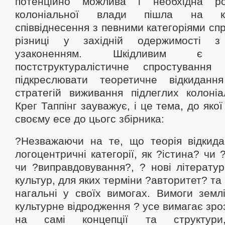
потенційно можлива і необхідна р
колоніальної влади пішла на ко
співвіднесення з певними категоріями сп
різниці у західній одержимості з 
узаконенням. Шкідливим є 
постструктуралістичне спростуванн
підкреслювати теоретичне відкиданн
стратегій виживання підлеглих колоніа
Крег Таппінг зауважує, і це тема, до якої
своєму есе до цьогс збірника:
?Незважаючи на те, що теорія відкидає
логоцентричні категорії, як ?істина? чи
чи ?виправдовування?, ? нові літерату
культур, для яких терміни ?авторитет? та
нагальні у своїх вимогах. Вимоги земл
культурне відродження ? усе вимагає зроз
на самі концепції та структури