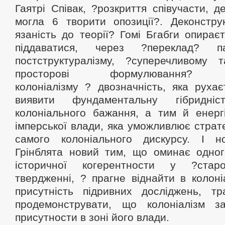
Гаятрі Співак, ?розкриття співучасти, д
могла 6 творити опозиції?. Деконструк
язаність до теорії? Гомі Бгабги опирає
піддаватися, через ?переклад? па
постструктуралізму, ?суперечливому 
просторові формулювання
колоніалізму ? двозначність, яка руха
виявити фундаментальну гібридні
колоніального бажання, а тим й енерг
імперської влади, яка уможливлює страт
самого колоніального дискурсу. І н
Грінблята новий тим, що оминає одно
історичної когерентности у ?стар
твердженні, ? прагне віднайти в колон
присутність підривних досліджень, тра
продемонструвати, що колоніалізм з
присутности в зоні його влади.