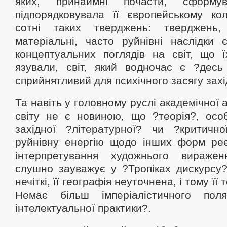
яких, принаймні почасти, сформу
підпорядковувала її європейському кол
сотні таких тверджень: тверджень,
матеріальні, часто руйнівні наслідки 
концептуальних поглядів на світ, що ї
язували, світ, який водночас є ?десь
сприйнятливий для психічного засягу захі
Та навіть у головному руслі академічної
світу не є новиною, що ?теорія?, особ
західної ?літературної? чи ?критичної
руйнівну енергію щодо інших форм реєс
інтерпретування художнього вираже
слушно зауважує у ?Тропіках дискурсу?
нечіткі, її географія неуточнена, і тому її
Немає більш імперіалістичного по
інтелектуальної практики?.