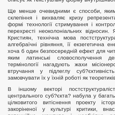
Ще менше очевидними є способи, яки
склепіння і вихваляє кризу репрезента
формі технології стримування і контро
перехресті неоколоніальних відносин. 
Кристиян, технічна мова постструктура
алгебраїчні рівняння, її екзегетична ен
хоча б один безпосередній ефект для чита
яким латинські словосполучення деко
термінології нагадують жахи місіонерс
втручання у підлеглу суб?єктивніс
замовчувати їх у їхній роботі як теоретикі
В іншому векторі постструктуралі
центрального суб?єкта? набула у багатьо
цілковитого витіснення проекту істор
закоріненої у культурі критики, вна