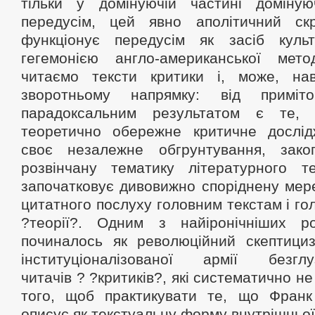
тільки у домінуючій частині доміную
передусім, цей явно аполітичний ск
функціонує передусім як засіб куль
гегемонією англо-американської мет
читаємо тексти критики і, може, на
зворотньому напрямку: від приміт
парадоксальним результатом є те,
теоретично обережне критичне дослі
своє незалежне обгрунтування, зак
розвінчану тематику літературного т
започатковує дивовижно споріднену мер
цитатного послуху головним текстам і го
?теорії?. Одним з найіронічніших р
починалось як революційний скептициз
інституціоналізованої армії безгл
читачів ? ?критиків?, які систематично не
того, щоб практикувати те, що Франк
описує як текстуальну форму внутрішньої 