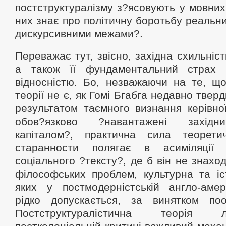
постструктуралізму з?ясовують у мовних 
них знає про політичну боротьбу реальн
дискурсивними межами?.
Переважає тут, звісно, західна схильніст
а також її фундаментальний страх 
відносністю. Бо, незважаючи на те, що
теорії не є, як Гомі Бгабга недавно твер
результатом таємного визнання керівно
обов?язково ?навантажені західн
капіталом?, практична сила теорети
старанности полягає в асиміляції 
соціального ?тексту?, де б він не знаход
філософських проблем, культурна та іс
яких у постмодерністській англо-амери
рідко допускається, за винятком поо
Постструктуралістична теорія 