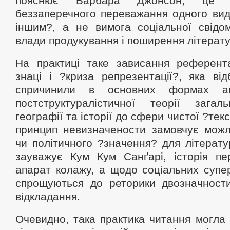
пояснює Барбара Джонсон, це с
беззаперечного переважання одного вид
іншим?, а не вимога соціальної свідо
влади продукування і поширення літерат
На практиці таке зависання референт
знаці і ?криза репрезентації?, яка від
спричинили в основних формах анг
постструктуралістичної теорії зага
географії та історії до сфери чистої ?тек
принцип невизначености замовчує можли
чи політичного ?значення? для літератур
зауважує Кум Кум Санґарі, історія пе
апарат колажу, а щодо соціальних супе
спрощуються до реторики двозначности
відкладання.
Очевидно, така практика читання могла 