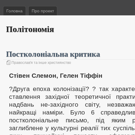
Головна
Про проект
Політономія
Постколоніальна критика
Православ'я та інше християнство
Стівен Слемон, Гелен Тіффін
?Друга епоха колонізації? ? так характ
ставлення західної теоретичної практ
надбань не-західного світу, незваж
найкращі наміри. Було 6 справедли
постколоніальне письмо, під яким р
заглиблене у культурні реалії тих суспіль