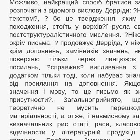
Можливо, найкращий спосіб братися з
розпочати з відомого вислову Дерріди: ?Н
текстом?, ? бо це твердження, яким
походження, стоїть у верхів?ї русла є
постструктуралістичного мислення. ?Ніко
окрім письма, ? продовжує Дерріда, ? нік
крім доповнень, замінників значень, я
поверхню тільки через ланцюжок у
посилань, ?справжнє? випливання з
додатком тільки тоді, коли набуває знач
від посилання на доповнення. Якщ
значення і мову, то це письмо як з
присутности?. Загальноприйнято, 
теоретично не мусить перешкодж
матеріальності, а отже, і навмисному з
визначальних рис статі, раси, класово
відмінности у літературній продукції