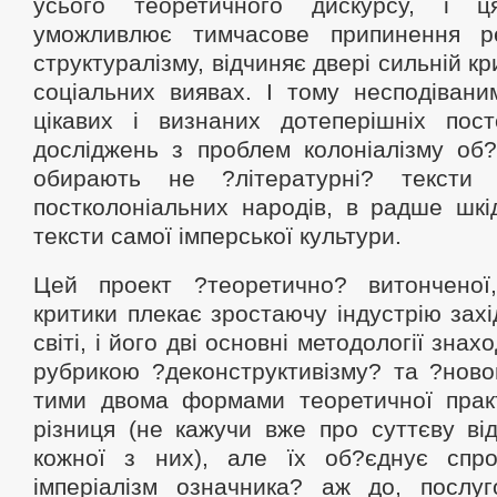
усього теоретичного дискурсу, і ц
уможливлює тимчасове припинення р
структуралізму, відчиняє двері сильній кри
соціальних виявах. І тому несподівани
цікавих і визнаних дотеперішніх постс
досліджень з проблем колоніалізму об?
обирають не ?літературні? тексти 
постколоніальних народів, в радше шкі
тексти самої імперської культури.
Цей проект ?теоретично? витонченої,
критики плекає зростаючу індустрію захі
світі, і його дві основні методології знах
рубрикою ?деконструктивізму? та ?ново
тими двома формами теоретичної практ
різниця (не кажучи вже про суттєву від
кожної з них), але їх об?єднує спр
імперіалізм означника? аж до, послу