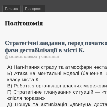
Головна
Про проект
Політономія
Стратегічні завдання, перед початк
фази дестабілізації в місті К.
Соціальна боротьба
|
Справа нації
А) Нагнітання страху та атмосфери нестабі
Б) Атака на ментальні моделі (бачення, 
класу міста К.
В) Робота з організації власних мережеви
Г) Стратегічне планування ситуацій — «п
«після поразки»
Д) Пошук та активізація «двигуна дестаб