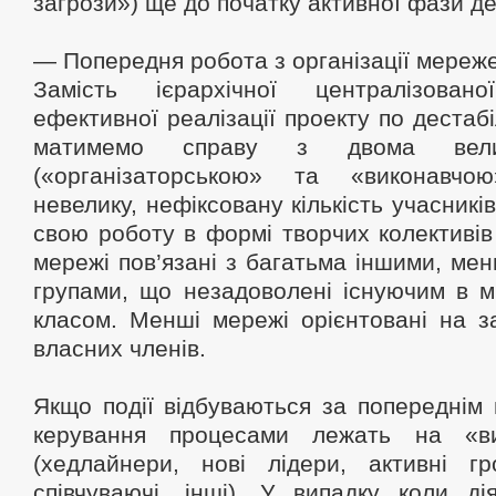
загрози») ще до початку активної фази дес
— Попередня робота з організації мереж
Замість ієрархічної централізова
ефективної реалізації проекту по дестабіл
матимемо справу з двома вели
(«організаторською» та «виконавчою
невелику, нефіксовану кількість учасникі
свою роботу в формі творчих колективів 
мережі пов’язані з багатьма іншими, м
групами, що незадоволені існуючим в мі
класом. Менші мережі орієнтовані на з
власних членів.
Якщо події відбуваються за попереднім
керування процесами лежать на «ви
(хедлайнери, нові лідери, активні гр
співчуваючі, інші). У випадку коли ді