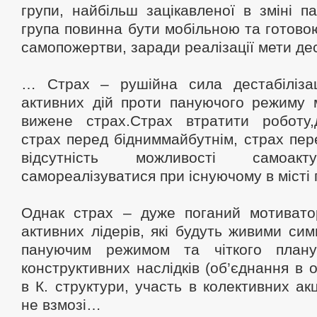
групи, найбільш зацікавленої в зміні п
група повинна бути мобільною та готовою
самопожертви, заради реалізації мети дес
… Страх – рушійна сила дестабілізац
активних дій проти пануючого режиму м
вижене страх.Страх втратити роботу,
страх перед бідниммайбутнім, страх пер
відсутність можливості самоакт
самореалізуватися при існуючому в місті
Однак страх – дуже поганий мотиватор
активних лідерів, які будуть живими си
пануючим режимом та чіткого плану 
конструктивних наслідків (об’єднання в 
в К. структури, участь в колективних ак
не взмозі…