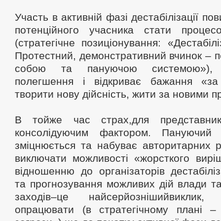
Участь в активній фазі дестабілізації пов
потенційного учасника стати процес
(стратегічне позиціонування: «Дестабілі
Протестний, демонстративний вчинок – 
собою та пануючою системою»), 
полегшення і відкриває бажання «за
творити нову дійсність, жити за новими 
В тойже час страх,для представникі
консолідуючим фактором. Пануючий
зміцнюється та набуває авторитарних р
виключати можливості «жорсткого вирі
відношенню до організаторів дестабілі
та прогнозування можливих дій влади та
заходів–це найсерйознішийвиклик,
опрацювати (в стратегічному плані –