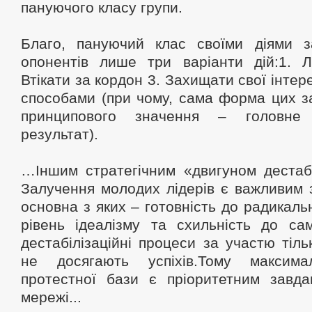
пануючого класу групи.
Благо, пануючий клас своїми діями 
опонентів лише три варіанти дій:1. Л
Втікати за кордон 3. Захищати свої інте
способами (при чому, сама форма цих з
принципового значення – головне 
результат).
…Іншим стратегічним «двигуном дестабі
Залучення молодих лідерів є важливим з
основна з яких – готовність до радикальн
рівень ідеалізму та схильність до са
дестабілізаційні процеси за участю тіл
не досягають успіхів.Тому максим
протестної бази є пріоритетним завда
мережі...