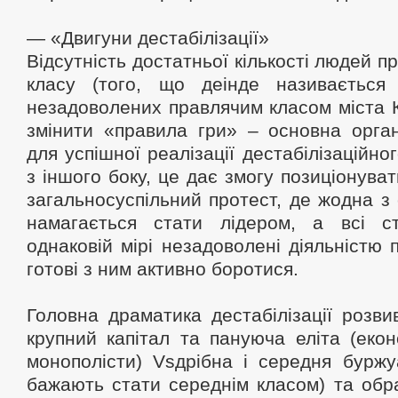
— «Двигуни дестабілізації»
Відсутність достатньої кількості людей п
класу (того, що деінде називається
незадоволених правлячим класом міста 
змінити «правила гри» – основна орган
для успішної реалізації дестабілізаційно
з іншого боку, це дає змогу позиціонувати
загальносуспільний протест, де жодна з 
намагається стати лідером, а всі с
однаковій мірі незадоволені діяльністю 
готові з ним активно боротися.
Головна драматика дестабілізації розвив
крупний капітал та пануюча еліта (еконо
монополісти) Vsдрібна і середня буржуа
бажають стати середнім класом) та обра