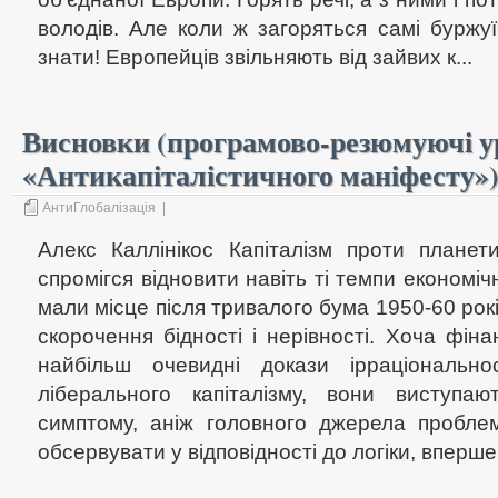
володів. Але коли ж загоряться самі буржу
знати! Европейців звільняють від зайвих к...
Висновки (програмово-резюмуючі у
«Антикапіталістичного маніфесту»
АнтиГлобалізація
|
Алекс Каллінікос Капіталізм проти планет
спромігся відновити навіть ті темпи економіч
мали місце після тривалого бума 1950-60 рокі
скорочення бідності і нерівності. Хоча фін
найбільш очевидні докази ірраціонально
ліберального капіталізму, вони виступа
симптому, аніж головного джерела проблем
обсервувати у відповідності до логіки, вперше