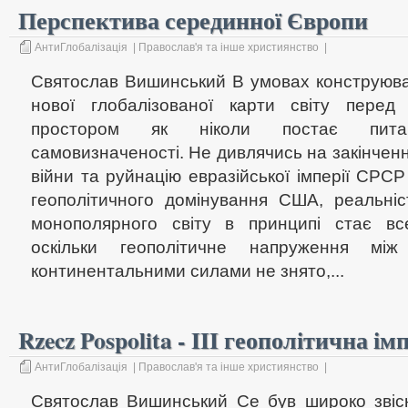
Перспектива серединної Європи
АнтиГлобалізація
|
Православ'я та інше християнство
|
Святослав Вишинський В умовах конструюв
нової глобалізованої карти світу перед 
простором як ніколи постає питанн
самовизначеності. Не дивлячись на закінченн
війни та руйнацію евразійської імперії СРСР
геополітичного домінування США, реальніс
монополярного світу в принципі стає вс
оскільки геополітичне напруження мі
континентальними силами не знято,...
Rzecz Pospolita - III геополітична ім
АнтиГлобалізація
|
Православ'я та інше християнство
|
Святослав Вишинський Се був широко звiс