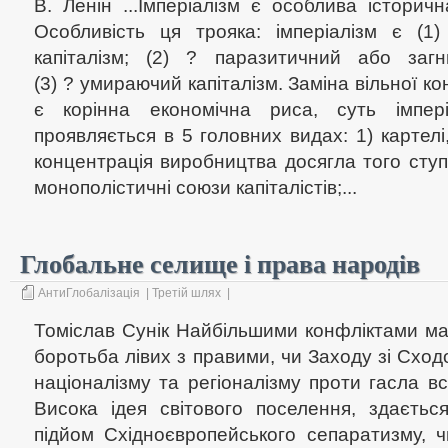
В. Ленін ...Імперіалізм є особлива історична
Особливість ця трояка: імперіалізм є (1
капіталізм; (2) ? паразитичний або загн
(3) ? умираючий капіталізм. Заміна вільної к
є корінна економічна риса, суть імпері
проявляється в 5 головних видах: 1) картелі,
концентрація виробництва досягла того сту
монополістичні союзи капіталістів;...
Глобальне селище і права народів
АнтиГлобалізація
|
Третій шлях
|
Томіслав Сунік Найбільшими конфліктами ма
боротьба лівих з правими, чи Заходу зі Сход
націоналізму та регіоналізму проти гасла все
Висока ідея світового поселення, здається
підйом Східноєвропейського сепаратизму, 