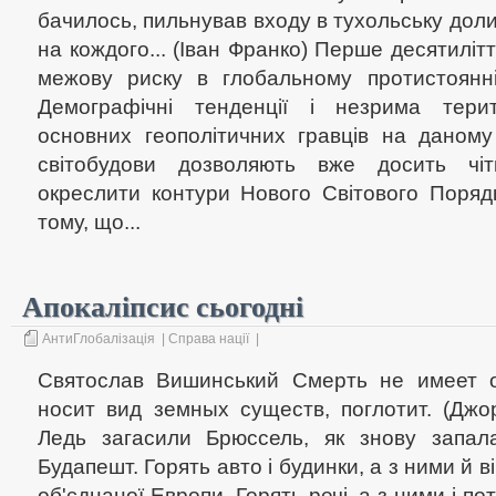
бачилось, пильнував входу в тухольську долин
на кождого... (Іван Франко) Перше десятилітт
межову риску в глобальному протистоянні
Демографічні тенденції і незрима терит
основних геополітичних гравців на даному 
світобудови дозволяють вже досить чіт
окреслити контури Нового Світового Порядк
тому, що...
Апокаліпсис сьогодні
АнтиГлобалізація
|
Справа нації
|
Святослав Вишинський Смерть не имеет о
носит вид земных существ, поглотит. (Дж
Ледь загасили Брюссель, як знову запал
Будапешт. Горять авто і будинки, а з ними й в
об'єднаної Европи. Горять речі, а з ними і по