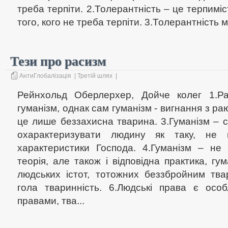
треба терпіти. 2.Толерантність – це терпимі
того, кого не треба терпіти. 3.Толерантність 
Тези про расизм
АнтиГлобалізація
|
Третій шлях
|
Рейнхольд Оберлерхер, Дойче колег 1.Р
гуманізм, однак сам гуманізм - вигнання з ра
це лише беззахисна тварина. 3.Гуманізм – 
охарактеризувати людину як таку, не 
характеристики Господа. 4.Гуманізм – не
теорія, але також і відповідна практика, гум
людських істот, тотожних беззбройним тва
гола тваринність. 6.Людські права є осо
правами, тва...