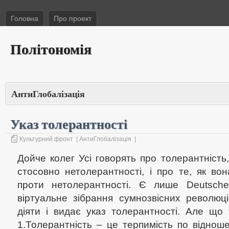
Головна
Про проект
Політономія
АнтиГлобалізація
Указ толерантності
Культурний фронт
|
АнтиГлобалізація
|
Дойче колег Усі говорять про толерантність,
стосовно нетолерантності, і про те, як во
проти нетолерантності. Є лише Deutsche
віртуальне зібрання сумнозвісних революц
діяти і видає указ толерантності. Але що 
1.Толерантність – це терпимість по віднош