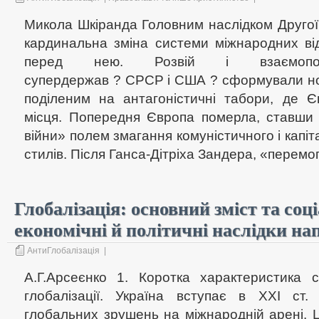
Микола Шкіранда Головним наслідком Другої 
кардинальна зміна системи міжнародних ві
перед нею. Розвій і взаємопо
супердержав ? СРСР і США ? сформували нов
поділеним на антагоністичні табори, де 
місця. Попередня Європа померла, ставши
війни» полем змагання комуністичного і капіт
стилів. Після Ганса-Дітріха Зандера, «перемог
Глобалізація: основний зміст та соц
економічні й політичні наслідки нап
АнтиГлобалізація
|
А.Г.Арсеєнко 1. Коротка характеристика с
глобалізації. Україна вступає в XXI ст.
глобальних зрушень на міжнародній арені. 