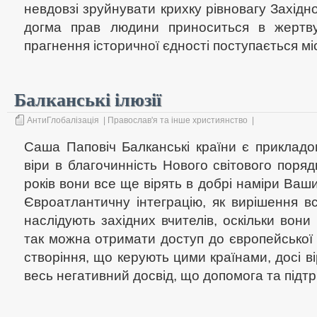
невдовзі зруйнувати крихку рівновагу Західног
догма прав людини приноситься в жертву
прагнення історичної єдності поступається міс
Балканські ілюзії
АнтиГлобалізація
|
Православ'я та інше християнство
|
Саша Паповіч Балканські країни є прикладом
віри в благочинність Нового світового поряд
років вони все ще вірять в добрі наміри Ваши
Євроатлантичну інтеграцію, як вирішення вс
наслідують західних вчителів, оскільки вони
так можна отримати доступ до європейської
створіння, що керують цими країнами, досі в
весь негативний досвід, що допомога та підтр