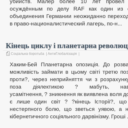
убийств. Малер более 10 лет провёл 
осуждённым по делу RAF как один из 
объединения Германии неожиданно переход
в право-националистический лагерь, по-н...
Кінець циклу і планетарна революц
Соціальна боротьба
|
АнтиГлобалізація
|
Хаким-Бей Планетарна опозиція. До роз
можливість займати в цьому світі третю поз
проти?, через неприйняття чи з розрахунку
поза діялектикою ? мабуть, на
усамітнення, ? зникнення як виявлена воля д
є лише один світ ? ?кінець Історії?, що
нестерпного болю, що зветься уявою, а н
кібернетичного соціяльного дарвінізму. Гроші .