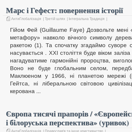
Марс і Гефест: повернення історії
АнтиГлобалізація
|
Третій шлях
|
Інтегральна Традиція
|
Гійом Фей (Guillaume Faye) Дозвольте мені
метафору» навколо вічного символу дерев
ракетою (1). Та спочатку згадаймо суворе 
насувається . ХХІ століття буде віком заліза
нагадуватиме гармонійні пророцтва, виголо
Воно не буде глобальним селом, перед
Маклюеном у 1966, ні планетою мережі (n
Гейтса, ні ліберальною світовою цивілізац
керована ...
Європа тисячі прапорів / «Європейсь
і білоруська перспектива» (уривок)
АнтиГлобалізація
|
Православ'я та інше християнство
|