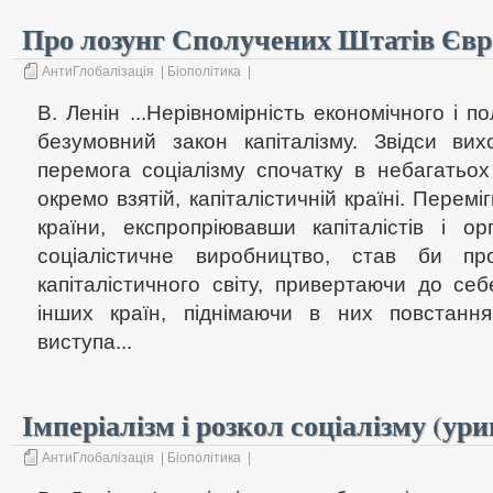
Про лозунг Сполучених Штатів Євр
АнтиГлобалізація
|
Біополітика
|
В. Ленін ...Нерівномірність економічного і п
безумовний закон капіталізму. Звідси ви
перемога соціалізму спочатку в небагатьох
окремо взятій, капіталістичній країні. Перемі
країни, експропріювавши капіталістів і о
соціалістичне виробництво, став би пр
капіталістичного світу, привертаючи до се
інших країн, піднімаючи в них повстання 
виступа...
Імперіалізм і розкол соціалізму (ури
АнтиГлобалізація
|
Біополітика
|