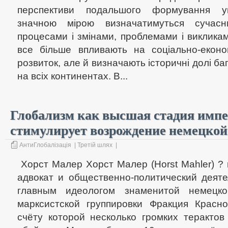
перспективи подальшого формування ук
значною мірою визначатимуться сучасн
процесами і змінами, проблемами і викликам
все більше впливають на соціально-еконо
розвиток, але й визначають історичні долі баг
на всіх континентах. В...
Глобализм как высшая стадия имп
стимулирует возрождение немецкой 
АнтиГлобалізація
|
Третій шлях
|
Хорст Малер Хорст Малер (Horst Mahler) ?
адвокат и общественно-политический деяте
главным идеологом знаменитой немецко
марксистской группировки Фракция Красн
счёту которой несколько громких теракто