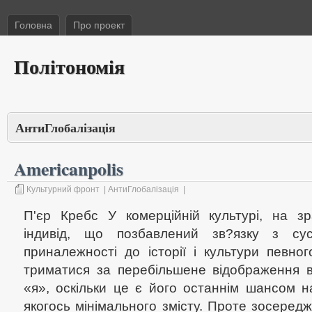
Головна
Про проект
Політономія
АнтиГлобалізація
Americanpolis
Культурний фронт
|
АнтиГлобалізація
|
П'єр Кребс У комерційній культурі, на зр
індивід, що позбавлений зв?язку з сусп
приналежності до історії і культури певно
триматися за перебільшене відображення 
«я», оскільки це є його останнім шансом 
якогось мінімального змісту. Проте зосере