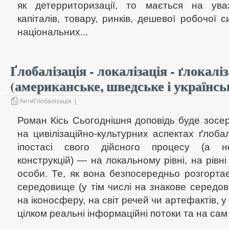
як детерриторизації, то мається на уваз
капіталів, товару, ринків, дешевої робочої 
національних...
Ґлобалізація - локалізація - ґлокалі
(американське, шведське і українсь
АнтиГлобалізація
|
Роман Кісь Сьогоднішня доповідь буде зос
на цивілізаційно-культурних аспектах ґлобалі
іпостасі свого дійсного процесу (а н
конструкцій) — на локальному рівні, на рівні
особи. Те, як вона безпосередньо розгортає
середовище (у тім числі на знакове середо
на іконосферу, на світ речей чи артефактів, у 
цілком реальні інформаційні потоки та на сам