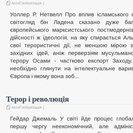
АнтиГлобалізація
|
Уоллер Р. Нетвелл Про вплив ісламського
світогляд бін Ладена сказано дуже ба
європейського марксистського постмодерні
дійсності ж ідеологія, на яку спирається Ал
свої терористичні дії, не меншою мірою з
західних ідей, аніж перверзіям мусульманс
терору Осами - частково експорт Заходу
необхідно глянути на інтелектуальне вари
Європа і якому вона зоб...
Терор і революція
АнтиГлобалізація
|
Гейдар Джемаль У світі йде процес глобалі
першу чергу неекономічний, але адмініст