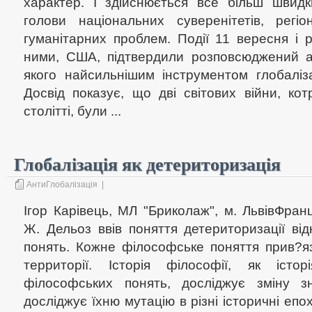
характер. І здійснюється все більш швид
голови національних суверенітетів, регіо
гуманітарних проблем. Події 11 вересня і 
ними, США, підтвердили розповсюджений ан
якого найсильнішим інструментом глобаліза
Досвід показує, що дві світових війни, ко
столітті, були ...
Глобалізація як детериторизація
АнтиГлобалізація
|
Ігор Карівець, МЛ "Бриколаж", м. ЛьвівФра
Ж. Дельоз ввів поняття детериторизації ві
понять. Кожне філософське поняття прив?яз
территорії. Історія філософії, як істор
філософських понять, досліджує зміну з
досліджує їхню мутацію в різні історичні епо