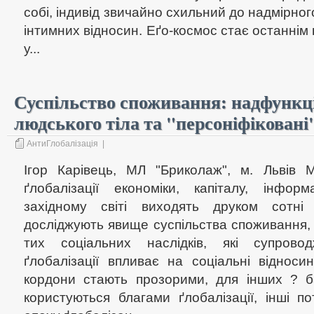
собі, індивід звичайно схильний до надмірн
інтимних відносин. Еґо-космос стає останнім
у...
Суспільство споживання: надфункц
людського тіла та "персоніфіковані
АнтиГлобалізація
|
Ігор Карівець, МЛ "Бриколаж", м. Львів
ґлобалізації економіки, капіталу, інфор
західному світі виходять друком сотні
досліджують явище суспільства споживання, я
тих соціальних наслідків, які супрово
ґлобалізації впливає на соціальні відноси
кордони стають прозорими, для інших ? ба
користуються благами ґлобалізації, інші п