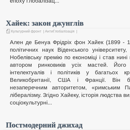
епоху ґлобалізац...
Хайек: закон джунглів
Культурний фронт
|
АнтиГлобалізація
|
Ален де Бенуа Фрідріх фон Хайек (1899 - 1
політичних наук Віденського університету
Нобелівську премію по економіці і став нин
автором ринковиків усіх мастей. Його
інтелектуалів і політиків у багатьох к
Великобританії, США і Франції. Він 
незаперечним авторитетом, «римським П
лібералізму. Згідно Хайеку, історія людства в
соціокультурні...
Постмодерний джихад