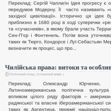
Переклад: Сергій Чаплигін Ідея прогресу є 
передумов Модерну. Її часто називають «
західної цивілізації». Історично ця ідея
приблизно в 1680 році в ході суперечки «р
та «сучасників», в якому брали участь Терра
Сен-П'єр і Фонтенель. Потім вона уточнюв
таких як Тюрго, Кондорсе і Луї-Себастьян М
визначити як процес, що про...
Чилійська права: витоки та особлив
Політичний огляд
|
Історичний вимір
|
Переклад: Олександр Юрченко, д
Латиноамериканська політична культур
впливом цілого ряду факторів – американс
радянської та власне ібероамериканської си
таких як Аргентина, переміг націонал-попу