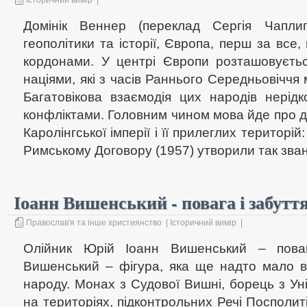
Історичний вимір
|
Домінік Веннер (переклад Сергія Чапли
геополітики та історії, Європа, перш за все,
кордонами. У центрі Європи розташовуєть
націями, які з часів Раннього Середньовіччя 
Багатовікова взаємодія цих народів нерід
конфліктами. Головним чином мова йде про д
Каролінгської імперії і її прилеглих територій
Римському Договору (1957) утворили так звану
Іоанн Вишенський - повага і забутт
Православ'я та інше християнство
|
Історичний вимір
|
Олійник Юрій Іоанн Вишенський – поваг
Вишенський – фігура, яка ще надто мало 
народу. Монах з Судової Вишні, борець з Уні
на територіях, підконтрольних Речі Посполиті