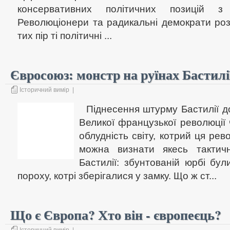
консервативних політичних позицій з 
Революціонери та радикальні демократи роз
тих пір ті політичні ...
Євросоюз: монстр на руїнах Бастилі
Історичний вимір
|
Піднесення штурму Бастилії до
Великої французької революції
облудність світу, котрий ця ре
можна визнати якесь тактич
Бастилії: збунтованій юрбі бу
пороху, котрі зберігалися у замку. Що ж ст...
Що є Європа? Хто він - європеєць?