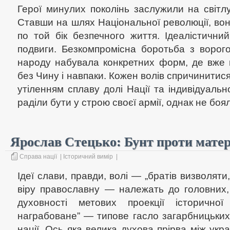
Герої минулих поколінь заслужили на світлу
Ставши на шлях Національної революції, вон
по той бік безпечного життя. Ідеалістични
подвиги. Безкомпромісна боротьба з ворог
народу набувала конкретних форм, де вже 
без Чину і навпаки. Кожен волів спричинитися
утіленням сплаву долі Нації та індивідуальн
раділи бути у строю своєї армії, однак не боял
Ярослав Стецько: Бунт проти матер
Справа нації
|
Історичний вимір
|
Ідеї слави, правди, волі — „братів визволяти
віру православну — належать до головних, 
духовності метових проекції історичної 
награбоване” — типове гасло загарбницьких 
нації. Ось яка велика духова прірва між укра