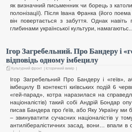
як визначний письменник чи борець з катол
полонізації). Після Івана Франка (його поема
він повертається з забуття. Однак навіть п
глибинами української культури, намагаютьс..
Ігор Загребельний. Про Бандеру і «ге
відповідь одному імбецилу
Культурний фронт
|
Історичний вимір
|
Ігор Загребельний Про Бандеру і «геїв», а
імбецилу В контексті київських подій 6 чер
«гей-парад», котра наразилася на справедл
націоналістів) такий собі Андрій Бондар оп
писав Бандера про ґеїв, або Яку Україну ми б
– звинуватити сучасних націоналістів у то
антилібералістичних засад, вони… впали в о