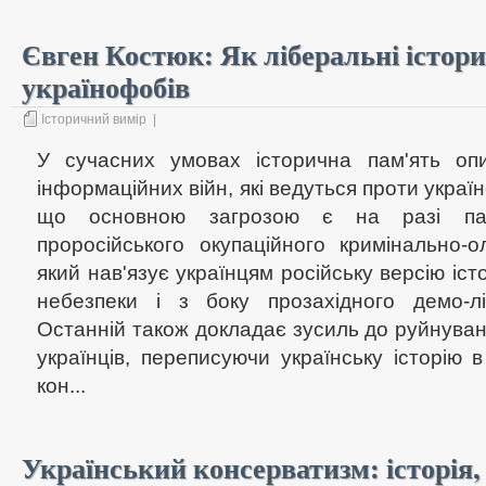
Євген Костюк: Як ліберальні істор
українофобів
Історичний вимір
|
У сучасних умовах історична пам'ять опи
інформаційних війн, які ведуться проти українс
що основною загрозою є на разі пан
проросійського окупаційного кримінально-о
який нав'язує українцям російську версію іст
небезпеки і з боку прозахідного демо-лі
Останній також докладає зусиль до руйнуванн
українців, переписуючи українську історію 
кон...
Український консерватизм: історія,