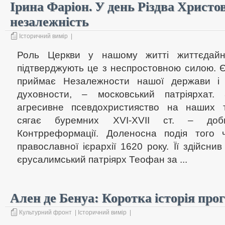
Ірина Фаріон. У день Різдва Христо
незалежність
Історичний вимір
|
Роль Церкви у нашому житті життєдайн
підтверджують це з неспростовною силою. 
приймає Незалежности нашої держави і 
духовности, – московський патріярхат.
агресивне псевдохристияство на наших 
сягає буремних ХVI-ХVII ст. – доб
Контрреформації. Доленосна подія того 
православної ієрархії 1620 року. Її здійсн
єрусалимський патріярх Теофан за ...
Ален де Бенуа: Коротка історія про
Культурний фронт
|
Історичний вимір
|