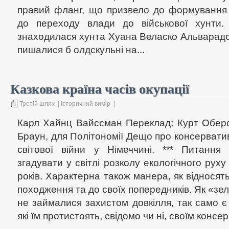
правий фланг, що призвело до формування п
до переходу влади до військової хунти
знаходилася хунта Хуана Веласко Альварадо
пишалися б олдскульні на...
Казкова країна часів окупації
Третій шлях
|
Історичний вимір
|
Карл Хайнц Вайссман Переклад: Курт Оберс
Браун, для Політономії Дещо про консерватив
світової війни у Німеччині. *** Питання
згадувати у світлі розколу екологічного руху
років. Характерна також манера, як відносят
походження та до своїх попередників. Як «зел
не займалися захистом довкілля, так само є 
які їм протистоять, свідомо чи ні, своїм консер.