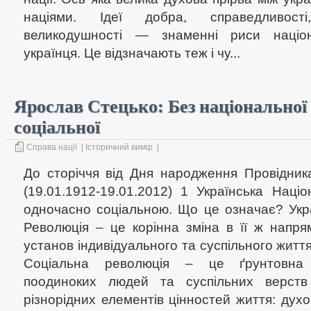
націями. Ідеї добра, справедливост
великодушності — знаменні риси націон
українця. Це відзначають теж і чу...
Ярослав Стецько: Без національної
соціальної
Справа нації
|
Історичний вимір
|
До сторіччя від Дня народження Провідни
(19.01.1912-19.01.2012) 1 Українська Наці
одночасно соціальною. Що це означає? Укр
Революція – це корінна зміна в її ж напря
установ індивідуального та суспільного життя
Соціальна революція – це ґрунтовна 
поодиноких людей та суспільних верств
різнорідних елементів цінностей життя: духо