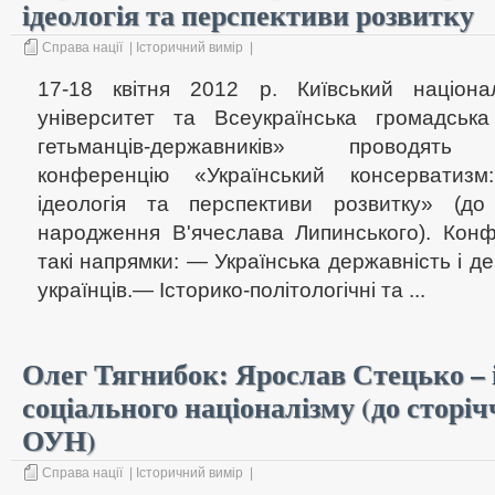
ідеологія та перспективи розвитку
Справа нації
|
Історичний вимір
|
17-18 квітня 2012 р. Київський націонал
університет та Всеукраїнська громадська
гетьманців-державників» проводять н
конференцію «Український консерватизм: 
ідеологія та перспективи розвитку» (до
народження В'ячеслава Липинського). Кон
такі напрямки: — Українська державність і д
українців.— Історико-політологічні та ...
Олег Тягнибок: Ярослав Стецько – 
соціального націоналізму (до сторі
ОУН)
Справа нації
|
Історичний вимір
|