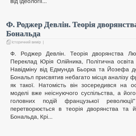
від ідеології...
Ф. Роджер Девлін. Теорія дворянств
Бональда
Історичний вимір
|
Ф. Роджер Девлін. Теорія дворянства Лю
Переклад Юрія Олійника, Політична освіта 
Навідміну від Едмунда Бьорка та Йозефа д
Бональл присвятив небагато місця аналізу ф
як такої. Натомість він зосередився на ос
моделі вже неіснуючого суспільства, а йог
головних подій французької революці
перетворюється в теорія дворянства та й
Бональда, Крі...