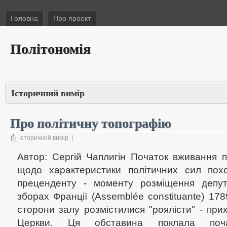
Головна
Про проект
Політономія
Історичний вимір
Про політичну топографію
Історичний вимір
|
Автор: Сергій Чаплигін Початок вживання пон
щодо характеристики політичних сил похо
преценденту - моменту розміщення депут
зборах Франції (Assemblée constituante) 1789
сторони залу розмістилися "роялісти" - при
Церкви. Ця обставина поклала поча