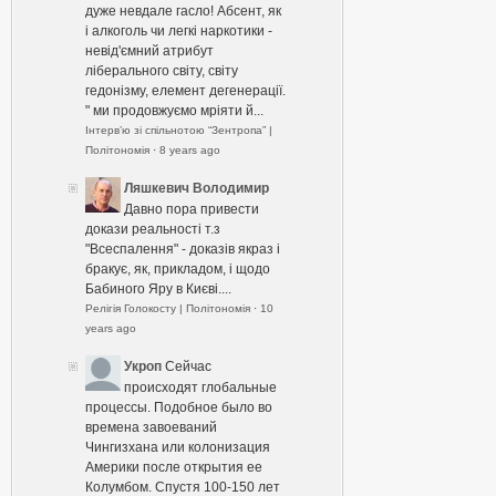
дуже невдале гасло! Абсент, як
і алкоголь чи легкі наркотики -
невід'ємний атрибут
ліберального світу, світу
гедонізму, елемент дегенерації.
" ми продовжуємо мріяти й...
Інтерв’ю зі спільнотою “Зентропа” |
Політономія
·
8 years ago
Ляшкевич Володимир
Давно пора привести
докази реальності т.з
"Всеспалення" - доказів якраз і
бракує, як, прикладом, і щодо
Бабиного Яру в Києві....
Релігія Голокосту | Політономія
·
10
years ago
Укроп
Сейчас
происходят глобальные
процессы. Подобное было во
времена завоеваний
Чингизхана или колонизация
Америки после открытия ее
Колумбом. Спустя 100-150 лет