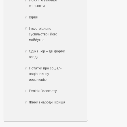
Поняття етнічної
спільноти
Вірші
Індустріальне
суспільство і його
майбутнє
Одін і Тюр – дві форми
влади
Нотатки про соціал-
національну
революцію
Релігія Голокосту
Жінки і народні ігрища