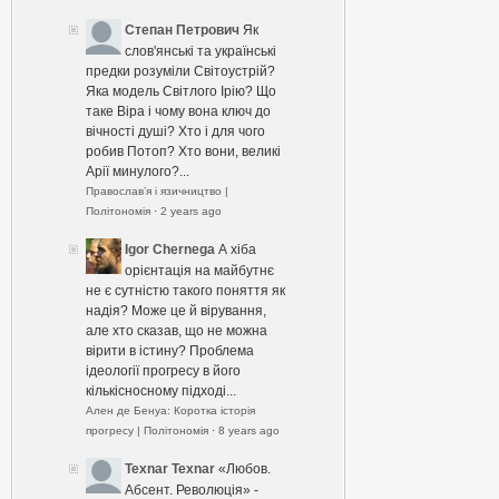
Степан Петрович
Як
слов'янські та українські
предки розуміли Світоустрій?
Яка модель Світлого Ірію? Що
таке Віра і чому вона ключ до
вічності душі? Хто і для чого
робив Потоп? Хто вони, великі
Арії минулого?...
Православ’я і язичництво |
Політономія
·
2 years ago
Igor Chernega
А хіба
орієнтація на майбутнє
не є сутністю такого поняття як
надія? Може це й вірування,
але хто сказав, що не можна
вірити в істину? Проблема
ідеології прогресу в його
кількісносному підході...
Ален де Бенуа: Коротка історія
прогресу | Політономія
·
8 years ago
Texnar Texnar
«Любов.
Абсент. Революція» -