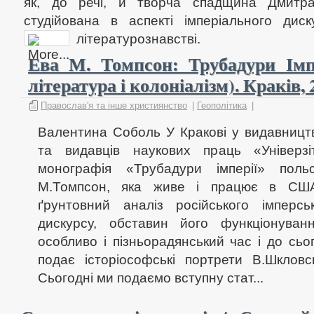
як, до речі, й творча спадщина Дмитра
студійована в аспекті імперіального дис
літературознавстві.
Ева М. Томпсон: Трубадури Імпе
література і колоніалізм). Краків, 
Православ'я та інше християнство
|
Геополітика
|
Валентина Соболь У Кракові у видавництв
та видавців наукових праць «Універз
монографія «Трубадури імперії» поль
М.Томпсон, яка живе і працює в СШ
ґрунтовний аналіз російського імперсь
дискурсу, обставин його функціонуван
особливо і пізньорадянський час і до сьо
подає історіософські портрети В.Шкловс
Сьогодні ми подаємо вступну стат...