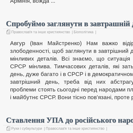
Армінія, вожда ...
Спробуймо заглянути в завтрашній 
Православ'я та інше християнство
|
Біополітика
|
Авгур (Іван Майстренко) Нам важко відір
злободенності, щоб заглянути в завтрішний 
мінливих деталів. Всі знаємо, що ситуація 
СРСР мінлива. Тимчасових деталів, які зат
день, дуже багато і в СРСР і в демократичном
завтрішний день, треба від них абстрагу
проблеми стоять сьогодні перед народами пла
і майбутнє СРСР. Вони тісно пов'язані, проте р
Ставлення УПА до російського нар
Рухи і субкультури
|
Православ'я та інше християнство
|