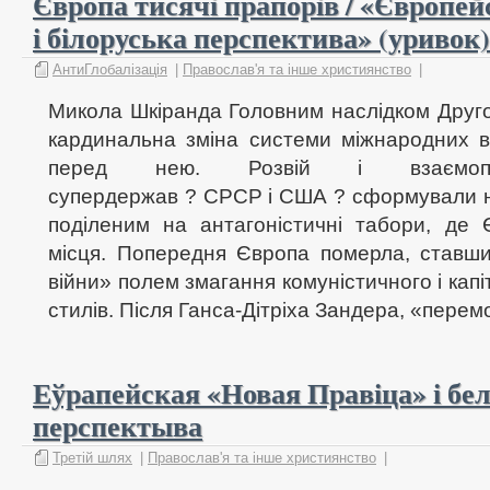
Європа тисячі прапорів / «Європейс
і білоруська перспектива» (уривок)
АнтиГлобалізація
|
Православ'я та інше християнство
|
Микола Шкіранда Головним наслідком Другої
кардинальна зміна системи міжнародних в
перед нею. Розвій і взаємопо
супердержав ? СРСР і США ? сформували но
поділеним на антагоністичні табори, де
місця. Попередня Європа померла, ставш
війни» полем змагання комуністичного і кап
стилів. Після Ганса-Дітріха Зандера, «перемо
Еўрапейская «Новая Правіца» і бе
перспектыва
Третій шлях
|
Православ'я та інше християнство
|