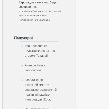
Европа, да и весь мир будет
совершенно...
Ісламізація Європи у світлі стратегій
культурного марксизму |
Політономія
·
10 years ago
Популярні
Ігор Лавриненко -
"Русская Фаланга": на
сторожі Традиції
Ален де Бенуа:
Геополітика
Глобалізація:
основний зміст та
соціально-економічні й
політичні наслідки
напередодні 21 ст.