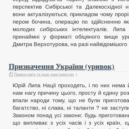
перспектив Сибірської та Далекосхідної 
вони актуалізуються, прикладом чому прор
пером бочина, операцію по здійсненню як
молодих сибірських інтелектуалів. Липа
принаймні у форматі обіцяного вище ур
Дмитра Верхотурова, на разі найвідомішого і
Призначення України (уривок)
Православ'я та інше християнство
|
Юрій Липа Нації проходять, і по них нема й
нам нагу причину цього, просту й єдину роз
впали народи тому, що не були приготован
багатство, ні слава, ні таланти ? не заступ
Законом понад усі закони: будь приготован
що випливає з усіх часів і з усіх країн,