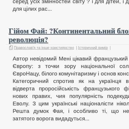
серед усіх змінностей світу ? і для дітей, і д
для цілих рас...
Гійом Фай: ?Континентальний блок
революція?
Православ'я та інше християнство
|
Історичний вимір
|
Автор невідомий Мені цікавий французький
Європу: з точки зору національної солі
ЄвроНацу, білого комунітаризму і основ кон
Категоричний спротив як на українця 
відверта проросійськість французького 
нових правих, чия популярність подеку
Еволу. З цим українські націоналісти н
Решта думок Фая, і особливо ті, що н
затятого ворога видадуться...