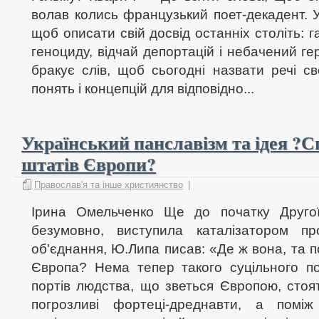
волав колись французький поет-декадент. У
щоб описати свій досвід останніх століть: 
геноциду, відчай депортацій і небачений ге
бракує слів, щоб сьогодні назвати речі с
понять і концепцій для відповідно...
Український панславізм та ідея ?
штатів Європи?
Православ'я та інше християнство
|
Ірина Омельченко Ще до початку Другої 
безумовно, виступила каталізатором пр
об'єднання, Ю.Липа писав: «Де ж вона, та п
Європа? Нема тепер такого суцільного по
портів людства, що зветься Європою, стоя
погрозливі фортеці-дреднавти, а помі