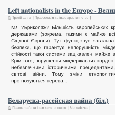
Left nationalists in the Europe - Ве
Третій шлях
|
Православ'я та інше християнство
|
МЛ ?Бриколяж? Бiльшiсть європейських к
державами (зокрема, такими є майже всi
Схiдної Європи). Тут функціонує загальна
безпеки, що гарантує непорушнiсть мiжд
стiйкостi такої системи зацiкавленi майже в
Крiм того, порушення мiждержавних кордонiв
небезпечними iсторичними прецедентами
свiтовi вiйни. Тому змiни етнополiт
прогнозуються перева...
Беларуска-расейская вайна (біл.)
Православ'я та інше християнство
|
Біополітика
|