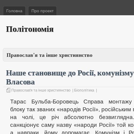
Головна
Про проект
Політономія
Православ'я та інше християнство
Наше становище до Росії, комунізму
Власова
Православ'я та інше християнство
|
Біополітика
|
Тарас Бульба-Боровець Справа монтажу 
блоку так званих «народів Росії», російськи
на чолі, це річ абсолютно безвиглядна
санкціонує саму назву «народи Росії» той к
а навпаки, йому допомагає. Комунізм і Р