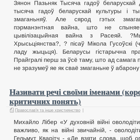
Зянон Пазьняк Тысяча гадоў беларускай 
тысяча гадоў беларускай культуры і т
змаганьняў. Але сярод гэтых змаг
пэрманэнтная вайна, што не спыняе
цывілізацыйная вайна з Расеяй. ?
Хрысьціянства?, ? пісаў Мікола Гусоўскі 
ладу жыцьця). Беларусы гістарычна пра
Прайгралі перш за ўсё таму, што ад самага 
не зразумеў яе як сваё змаганьне ў абарону 
Називати речі своїми іменами (ко
критичних понять)
Православ'я та інше християнство
|
Михайло Лібер «У духовній війні оволодіт
важливо, як на війні звичайній, - оволод
Гельмут Кварітч - «Де взяти слова, щоб о