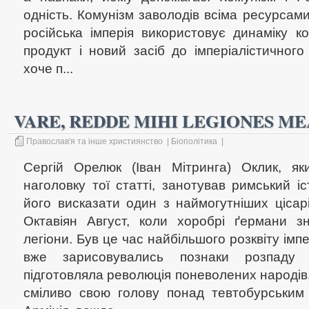
одність. Комунізм заволодів всіма ресурсами 
російська імперія використовує динаміку к
продукт і новий засіб до імперіалістичног
хоче п...
VARE, REDDE MIHI LEGIONES ME
Православ'я та інше християнство
|
Біополітика
|
Сергій Орелюк (Іван Мітринга) Оклик, я
наголовку тої статті, занотував римський і
його висказати один з наймогутніших цісарі
Октавіян Август, коли хоробрі ґермани з
легіони. Був це час найбільшого розквіту імпе
вже зарисовувались познаки розпаду 
підготовляла революція поневолених народів
сміливо свою голову понад тевтобурським