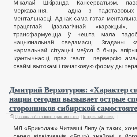
Мікалай Шкіранда Кансерватызм, пав
меркавання, — адна з падставовых
ментальнасці. Аднак сама гэтая ментальна
працяглай ідэалагічнай «карэкцыі
трансфармуецца ў нешта мала падоб
нацыянальнай сведамасці. Згаданы к
нармальнай сітуацыі меўся б быць апіры
ідэнтычнасці, праз гвалт і перверсію ама
сваймі вытокамі і пачатковую форму ды перат
Дмитрий Верхотуров: «Характер с
нации сегодня вызывает острые сп
сторонников сибирской самостоят
Православ'я та інше християнство
|
Історичний вимір
|
МЛ «Бриколаж» Читавші Липу (а таких, хочет
серед відвідувачів «Бри») знайомі з йо