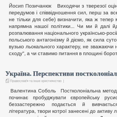
Йосип Позичанюк Виходячи з тверезої оцін
передумов і співвідношення сил, перш за вс
не тільки для себе) визначити, яка ж тепер
напрямна нашої політики... Чи ми й далі йд
розпалювання національного українсько-росій
польського антагонізму й діємо, як сила суто
вузько льокального характеру, не зважаючи 
сходу", а чи ставимо питання в площині борот
Україна. Перспективи постколоніаль
Православ'я та інше християнство
|
Валентина Соболь Постколоніальна методо
починає пробуджувати європейську русис
беззастережно подається й вивчається
література, твори котрої занесені до активу л